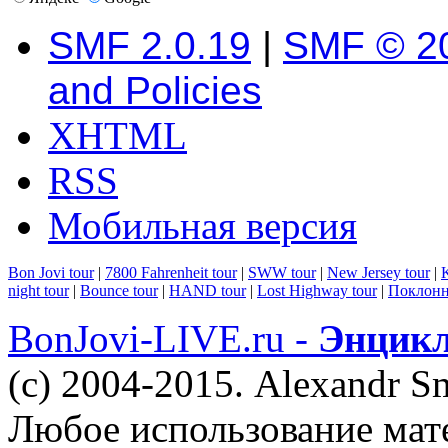
SMF 2.0.19
|
SMF © 2
and Policies
XHTML
RSS
Мобильная версия
Bon Jovi tour
|
7800 Fahrenheit tour
|
SWW tour
|
New Jersey tour
|
K
night tour
|
Bounce tour
|
HAND tour
|
Lost Highway tour
|
Поклонн
BonJovi-LIVE.ru -
Энцикл
(c) 2004-2015. Alexandr S
Любое использование мат