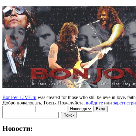
BonJovi-LIVE.ru
was created for those who still believe in love, faith,
Добро пожаловать,
Гость
. Пожалуйста,
войдите
или
зарегистр
Новости: