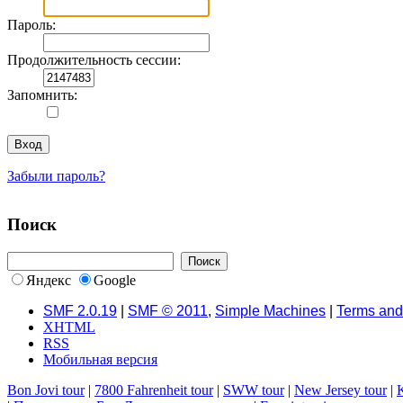
Пароль:
Продолжительность сессии:
Запомнить:
Забыли пароль?
Поиск
Яндекс
Google
SMF 2.0.19
|
SMF © 2011
,
Simple Machines
|
Terms and
XHTML
RSS
Мобильная версия
Bon Jovi tour
|
7800 Fahrenheit tour
|
SWW tour
|
New Jersey tour
|
K