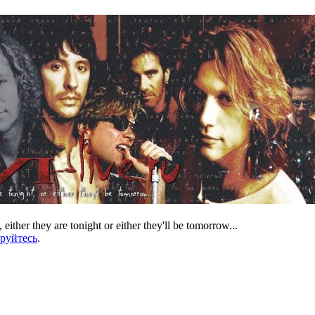
 either they are tonight or either they'll be tomorrow...
ируйтесь
.