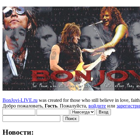
BonJovi-LIVE.ru
was created for those who still believe in love, faith,
Добро пожаловать,
Гость
. Пожалуйста,
войдите
или
зарегистр
Новости: