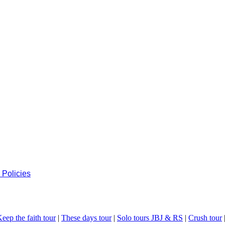
 Policies
eep the faith tour
|
These days tour
|
Solo tours JBJ & RS
|
Crush tour