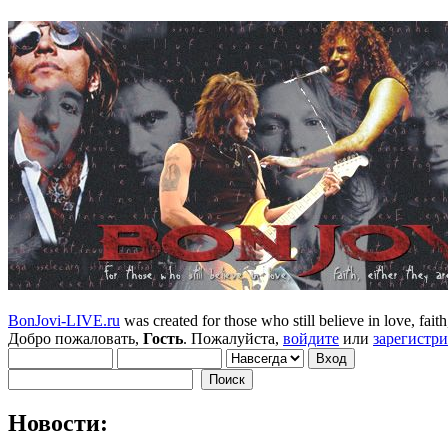
BonJovi-LIVE.ru
was created for those who still believe in love, faith,
Добро пожаловать,
Гость
. Пожалуйста,
войдите
или
зарегистр
Новости: