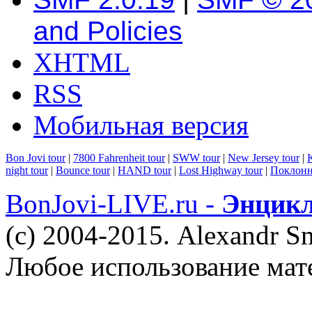
and Policies
XHTML
RSS
Мобильная версия
Bon Jovi tour
|
7800 Fahrenheit tour
|
SWW tour
|
New Jersey tour
|
K
night tour
|
Bounce tour
|
HAND tour
|
Lost Highway tour
|
Поклонн
BonJovi-LIVE.ru -
Энцикл
(c) 2004-2015. Alexandr S
Любое использование мат