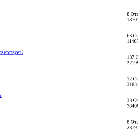
8 От
1870
63 О
1140
тветствует?
187 
2219
12 О
3183
?
38 О
7840
8 От
2379