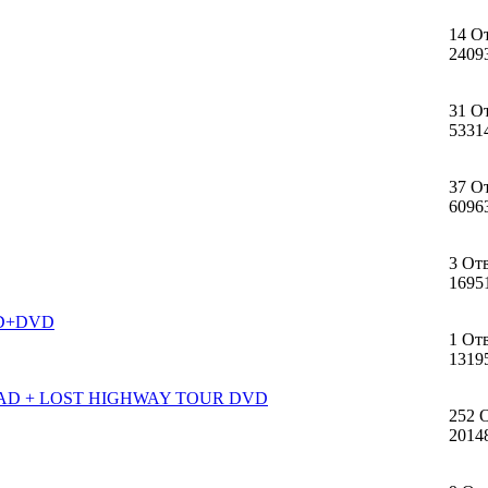
14 О
2409
31 О
5331
37 О
6096
3 От
1695
 CD+DVD
1 От
1319
OAD + LOST HIGHWAY TOUR DVD
252 
2014