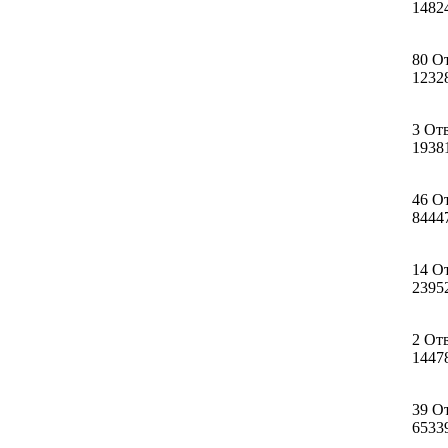
1482
80 О
1232
3 От
1938
46 О
8444
14 О
2395
2 От
1447
39 О
6533