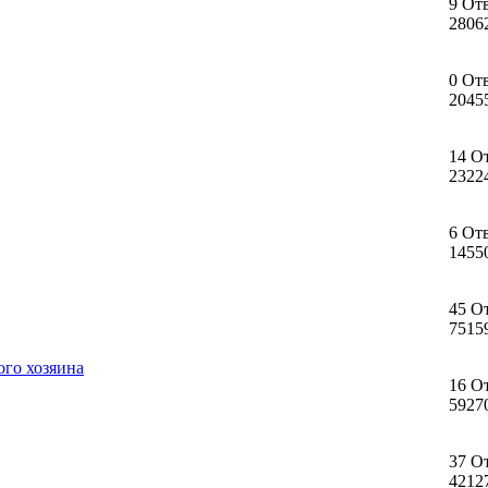
9 От
2806
0 От
2045
14 О
2322
6 От
1455
45 О
7515
го хозяина
16 О
5927
37 О
4212