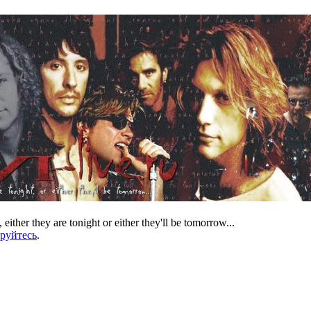
 either they are tonight or either they'll be tomorrow...
ируйтесь
.