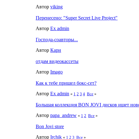
Автор
viking
Перенесено: "Super Secret Live Project"
Автор
Ex admin
Господа-соавторы...
Автор
Кари
отдам видеокассеты
Автор
Imago
Как к тебе пришел бокс-сет?
Автор
Ex admin
«
1
2
3
4
Все
»
Большая коллекция BON JOVI дисков ищет ново
Автор
papa_andrew
«
1
2
Все
»
Bon Jovi store
Автор
Irchik
«
1
2
3
Все
»