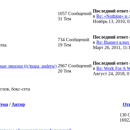
Последний ответ
1057 Сообщений
в
Re: «Nothing» и д
31 Тем
Ноябрь 13, 2010, 0
Последний ответ
734 Сообщений
в
Re: Вышел клип T
ппы.
19 Тем
Март 26, 2011, 11:
Последний ответ
2967 Сообщений
ые эмоции ((c)papa_andrew)
в
Re: Work For A W
20 Тем
Август 24, 2018, 0
лов, бокc-сета
Тема
/
Автор
От
130 
1692