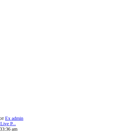
от
Ex admin
Live P...
:33:36 am