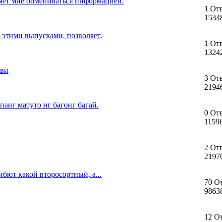
ляет мне обмениваться информацией.
1 От
1534
с этими выпусками, позволяет.
1 От
1324
ови
3 От
2194
панг матуто нг багонг багай.
0 От
1159
2 От
2197
ибют какой второсортный, а...
70 О
9863
12 О