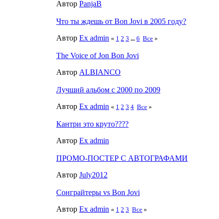
Автор
PanjaB
Что ты ждешь от Bon Jovi в 2005 году?
Автор
Ex admin
«
1
2
3
...
6
Все
»
The Voice of Jon Bon Jovi
Автор
ALBIANCO
Лучший альбом с 2000 по 2009
Автор
Ex admin
«
1
2
3
4
Все
»
Кантри это круто????
Автор
Ex admin
ПРОМО-ПОСТЕР С АВТОГРАФАМИ
Автор
July2012
Сонграйтеры vs Bon Jovi
Автор
Ex admin
«
1
2
3
Все
»