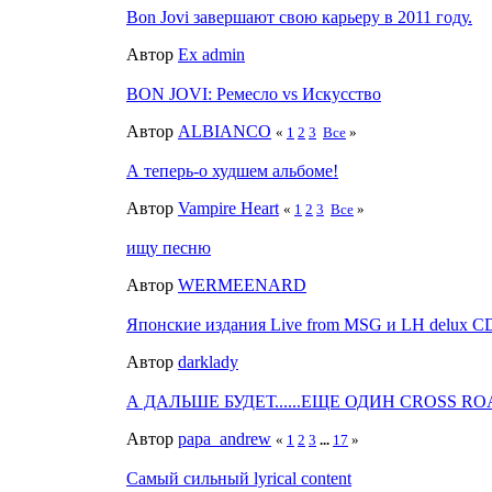
Bon Jovi завершают свою карьеру в 2011 году.
Автор
Ex admin
BON JOVI: Ремесло vs Искусство
Автор
ALBIANCO
«
1
2
3
Все
»
А теперь-о худшем альбоме!
Автор
Vampire Heart
«
1
2
3
Все
»
ищу песню
Автор
WERMEENARD
Японские издания Live from MSG и LH delux
Автор
darklady
А ДАЛЬШЕ БУДЕТ......ЕЩЕ ОДИН CROSS R
Автор
papa_andrew
«
1
2
3
...
17
»
Самый сильный lyrical content