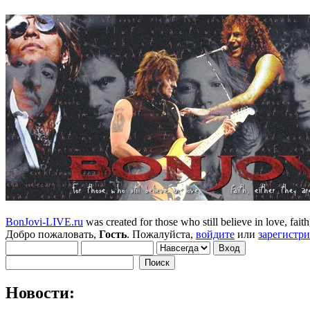
BonJovi-LIVE.ru
was created for those who still believe in love, faith,
Добро пожаловать,
Гость
. Пожалуйста,
войдите
или
зарегистр
Новости: