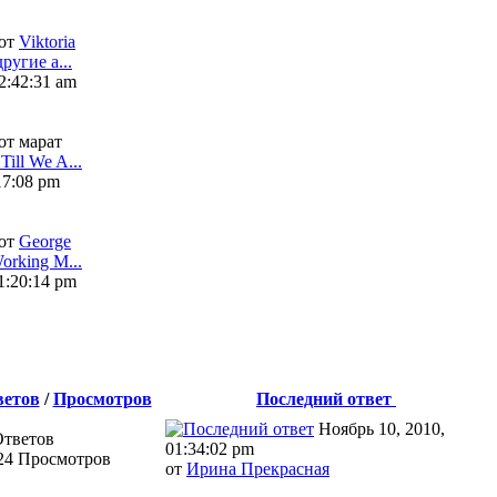
от
Viktoria
ругие а...
2:42:31 am
от марат
ill We A...
17:08 pm
от
George
orking M...
1:20:14 pm
ветов
/
Просмотров
Последний ответ
Ноябрь 10, 2010,
Ответов
01:34:02 pm
24 Просмотров
от
Ирина Прекрасная