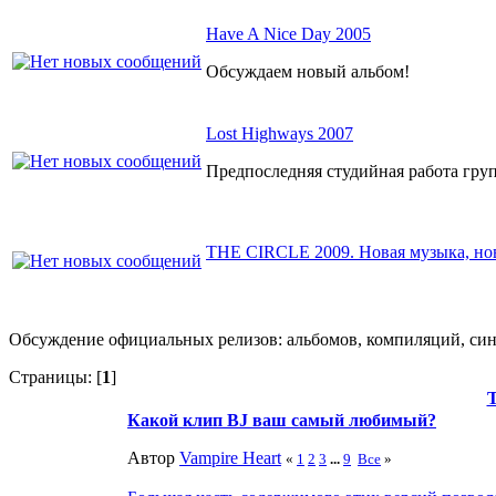
Have A Nice Day 2005
Обсуждаем новый альбом!
Lost Highways 2007
Предпоследняя студийная работа гру
THE CIRCLE 2009. Новая музыка, нов
Обсуждение официальных релизов: альбомов, компиляций, синг
Страницы: [
1
]
Какой клип BJ ваш самый любимый?
Автор
Vampire Heart
«
1
2
3
...
9
Все
»