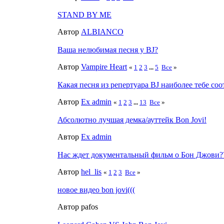
STAND BY ME
Автор
ALBIANCO
Ваша нелюбимая песня у BJ?
Автор
Vampire Heart
«
1
2
3
...
5
Все
»
Какая песня из репертуара BJ наиболее тебе соо
Автор
Ex admin
«
1
2
3
...
13
Все
»
Абсолютно лучшая демка/ауттейк Bon Jovi!
Автор
Ex admin
Нас ждет документальный фильм о Бон Джови?
Автор
hel_lis
«
1
2
3
Все
»
новое видео bon jovi(((
Автор pafos