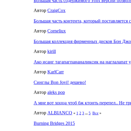
Большая часть содержимого этих версий позво
Автор
CraigCox
Большая часть контента, который поставляется 
Автор
Corneliux
Большая коллекция фирменных дисков Бон Дж
Автор
kirill
Ако исанг тагапагпананаликсик на наглалапат у
Автор
KarlCarr
Синглы Bon Jovi! дешево!
Автор
aleks pop
А мне вот хоцца чтоб бж ктонть перепел.. Не тр
Автор
ALBIANCO
«
1
2
3
...
5
Все
»
Burning Bridges 2015