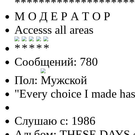
********************
М О Д Е Р А Т О Р
Accesss all areas
Сообщений: 780
Пол:
"Every choice I made has
Слушаю с: 1986
Альбом: THESE DAYS 