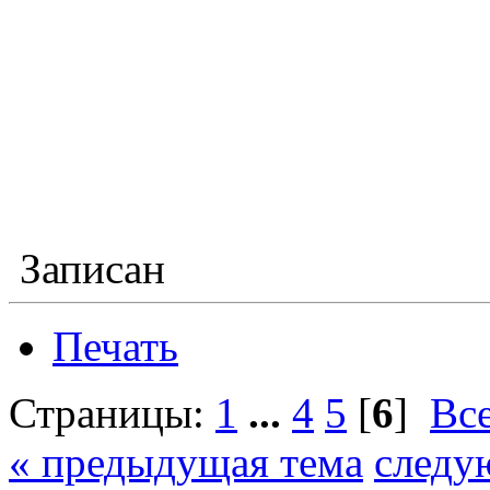
Записан
Печать
Страницы:
1
...
4
5
[
6
]
Вс
« предыдущая тема
следу