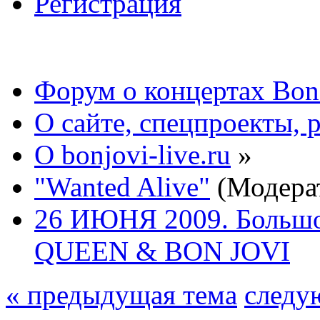
Регистрация
Форум о концертах Bon
О сайте, спецпроекты, 
О bonjovi-live.ru
»
"Wanted Alive"
(Модера
26 ИЮНЯ 2009. Большо
QUEEN & BON JOVI
« предыдущая тема
следу