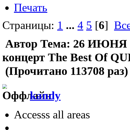
Печать
Страницы:
1
...
4
5
[
6
]
Вс
Автор
Тема: 26 ИЮНЯ 
концерт The Best Of 
(Прочитано 113708 раз)
kandy
Accesss all areas