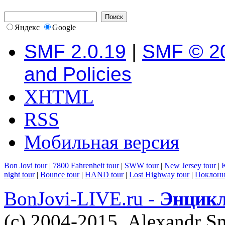
Яндекс
Google
SMF 2.0.19
|
SMF © 2
and Policies
XHTML
RSS
Мобильная версия
Bon Jovi tour
|
7800 Fahrenheit tour
|
SWW tour
|
New Jersey tour
|
K
night tour
|
Bounce tour
|
HAND tour
|
Lost Highway tour
|
Поклонн
BonJovi-LIVE.ru -
Энцикл
(c) 2004-2015. Alexandr S