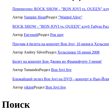
Перенесено: ROCK SHOW - "BON JOVI vs. QUEEN" клуб 
Автор
Vampire Heart
Раздел
"Wanted Alive"
ROCK SHOW - "BON JOVI vs. QUEEN" клуб Табула Раса 
Автор
Евгений
Раздел
Рок шоу
Продам 4 билета на концерт Bon Jovi, 16 июня в Хельсин
Автор Andrey Silver
Раздел
Хельсинки 16 июня 2008
Билет на концерт Бон Джови во Франкфурте 3 июня!
Автор Tamandra
Раздел
Bon Jovi live
Ближайший релиз Bon Jovi на DVD - концерт в Нью-Йор
Автор
viking
Раздел
Bon Jovi live
Поиск