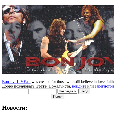
BonJovi-LIVE.ru
was created for those who still believe in love, faith,
Добро пожаловать,
Гость
. Пожалуйста,
войдите
или
зарегистр
Новости: