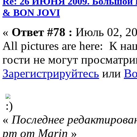
Re: 26 ИЮНЯ 2009. Большой
& BON JOVI
«
Ответ #78 :
Июль 02, 20
All pictures are here:
К на
гости не могут просматри
Зарегистрируйтесь
или
Во
«
Последнее редактирован
pm от Marin
»