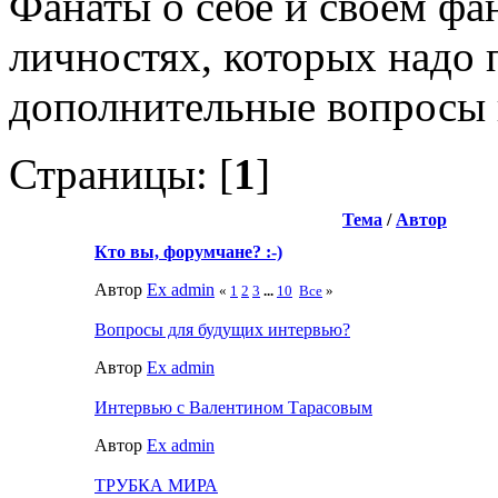
Фанаты о себе и своём фа
личностях, которых надо
дополнительные вопросы
Страницы: [
1
]
Тема
/
Автор
Кто вы, форумчане? :-)
Автор
Ex admin
«
1
2
3
...
10
Все
»
Вопросы для будущих интервью?
Автор
Ex admin
Интервью с Валентином Тарасовым
Автор
Ex admin
ТРУБКА МИРА