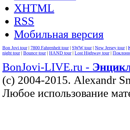
XHTML
RSS
Мобильная версия
Bon Jovi tour
|
7800 Fahrenheit tour
|
SWW tour
|
New Jersey tour
|
K
night tour
|
Bounce tour
|
HAND tour
|
Lost Highway tour
|
Поклонн
BonJovi-LIVE.ru -
Энцикл
(c) 2004-2015. Alexandr S
Любое использование мат