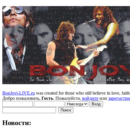
BonJovi-LIVE.ru
was created for those who still believe in love, faith,
Добро пожаловать,
Гость
. Пожалуйста,
войдите
или
зарегистр
Новости: