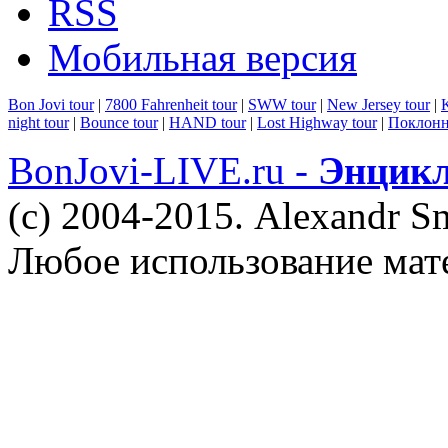
RSS
Мобильная версия
Bon Jovi tour
|
7800 Fahrenheit tour
|
SWW tour
|
New Jersey tour
|
K
night tour
|
Bounce tour
|
HAND tour
|
Lost Highway tour
|
Поклонн
BonJovi-LIVE.ru -
Энцикл
(c) 2004-2015. Alexandr S
Любое использование мат