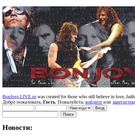
BonJovi-LIVE.ru
was created for those who still believe in love, faith,
Добро пожаловать,
Гость
. Пожалуйста,
войдите
или
зарегистр
Новости: