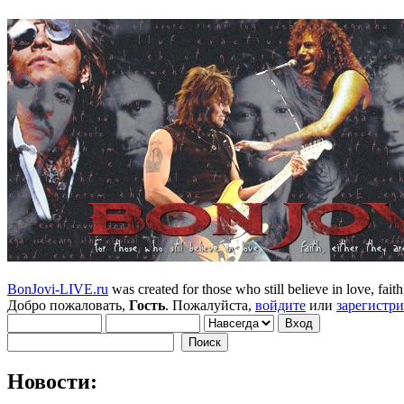
BonJovi-LIVE.ru
was created for those who still believe in love, faith,
Добро пожаловать,
Гость
. Пожалуйста,
войдите
или
зарегистр
Новости: