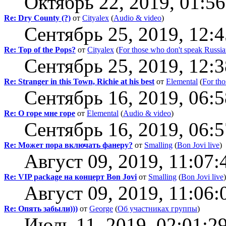
Октябрь 22, 2019, 01:5
Re: Dry County (?)
от
Cityalex
(
Audio & video
)
Сентябрь 25, 2019, 12:
Re: Top of the Pops?
от
Cityalex
(
For those who don't speak Russi
Сентябрь 25, 2019, 12:
Re: Stranger in this Town, Richie at his best
от
Elemental
(
For tho
Сентябрь 16, 2019, 06:
Re: О горе мне горе
от
Elemental
(
Audio & video
)
Сентябрь 16, 2019, 06:
Re: Может пора включать фанеру?
от
Smalling
(
Bon Jovi live
)
Август 09, 2019, 11:07:
Re: VIP package на концерт Bon Jovi
от
Smalling
(
Bon Jovi live
)
Август 09, 2019, 11:06:
Re: Опять забыли)))
от
George
(
Об участниках группы
)
Июль 11, 2019, 02:01:2