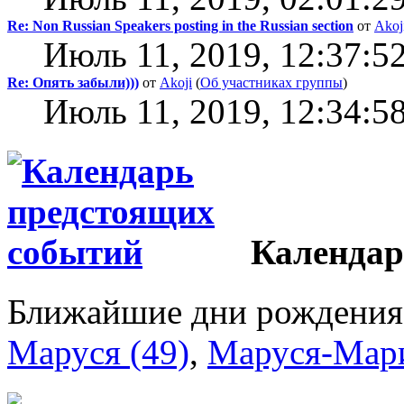
Re: Non Russian Speakers posting in the Russian section
от
Akoj
Июль 11, 2019, 12:37:5
Re: Опять забыли)))
от
Akoji
(
Об участниках группы
)
Июль 11, 2019, 12:34:5
Календар
Ближайшие дни рождения
Маруся (49)
,
Маруся-Мари