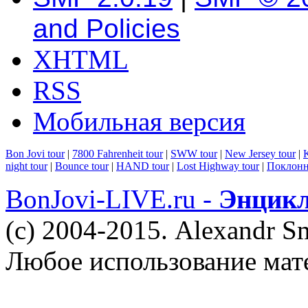
and Policies
XHTML
RSS
Мобильная версия
Bon Jovi tour
|
7800 Fahrenheit tour
|
SWW tour
|
New Jersey tour
|
K
night tour
|
Bounce tour
|
HAND tour
|
Lost Highway tour
|
Поклонн
BonJovi-LIVE.ru -
Энцикл
(c) 2004-2015. Alexandr S
Любое использование мат