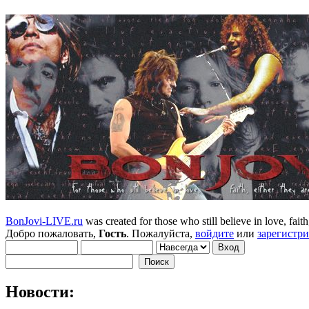
BonJovi-LIVE.ru
was created for those who still believe in love, faith,
Добро пожаловать,
Гость
. Пожалуйста,
войдите
или
зарегистр
Новости: