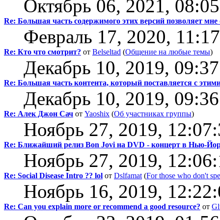
Октябрь 06, 2021, 08:0
Re: Большая часть содержимого этих версий позволяет мне
Февраль 17, 2020, 11:1
Re: Кто что смотрит?
от
Belseltad
(
Общение на любые темы
)
Декабрь 10, 2019, 09:3
Re: Большая часть контента, который поставляется с этим
Декабрь 10, 2019, 09:3
Re: Алек Джон Сач
от
Yaoshix
(
Об участниках группы
)
Ноябрь 27, 2019, 12:07
Re: Ближайший релиз Bon Jovi на DVD - концерт в Нью-Йо
Ноябрь 27, 2019, 12:06
Re: Social Disease Intro ?? lol
от
Dslfamat
(
For those who don't sp
Ноябрь 16, 2019, 12:22
Re: Can you explain more or recommend a good resource?
от
Gl