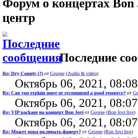
Форум о концертах Bon
центр
Последние со
Re: Dry County (?)
от
George
(
Audio & video
)
Октябрь 06, 2021, 08:0
Re: Can you explain more or recommend a good resource?
от
Ge
Октябрь 06, 2021, 08:0
Re: VIP package на концерт Bon Jovi
от
George
(
Bon Jovi live
)
Октябрь 06, 2021, 08:0
Re: Может пора включать фанеру?
от
George
(
Bon Jovi live
)