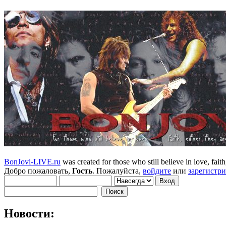
BonJovi-LIVE.ru
was created for those who still believe in love, faith,
Добро пожаловать,
Гость
. Пожалуйста,
войдите
или
зарегистр
Новости: