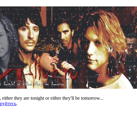
 either they are tonight or either they'll be tomorrow...
ируйтесь
.