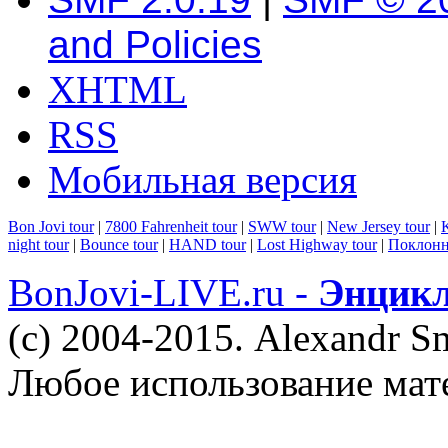
and Policies
XHTML
RSS
Мобильная версия
Bon Jovi tour
|
7800 Fahrenheit tour
|
SWW tour
|
New Jersey tour
|
K
night tour
|
Bounce tour
|
HAND tour
|
Lost Highway tour
|
Поклонн
BonJovi-LIVE.ru -
Энцикл
(c) 2004-2015. Alexandr S
Любое использование мат