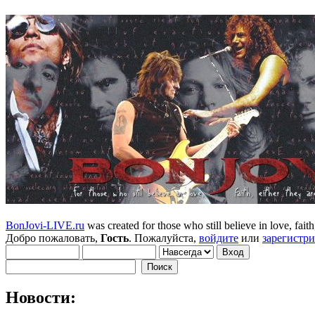
BonJovi-LIVE.ru
was created for those who still believe in love, faith,
Добро пожаловать,
Гость
. Пожалуйста,
войдите
или
зарегистр
Новости: