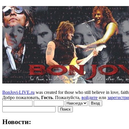
BonJovi-LIVE.ru
was created for those who still believe in love, faith,
Добро пожаловать,
Гость
. Пожалуйста,
войдите
или
зарегистр
Новости: