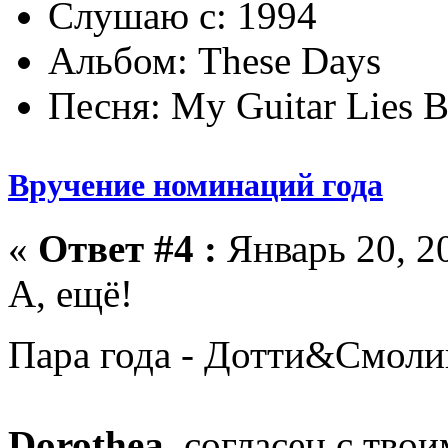
Слушаю с: 1994
Альбом: These Days
Песня: My Guitar Lies 
Вручение номинаций года
«
Ответ #4 :
Январь 20, 20
А, ещё!
Пара года - Дотти&Cмол
Dorothea
, согласен с тв