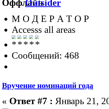
Outsider
М О Д Е Р А Т О Р
Accesss all areas
Сообщений: 468
Вручение номинаций года
«
Ответ #7 :
Январь 21, 20