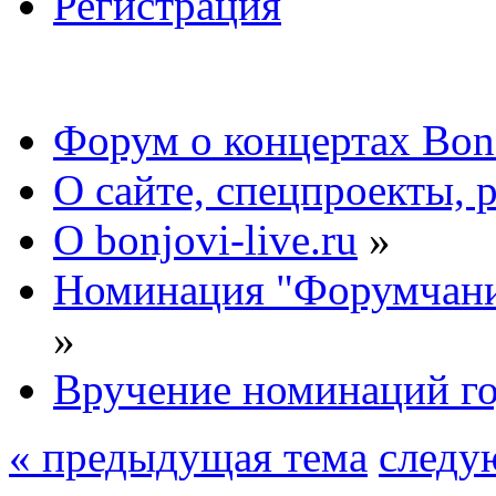
Регистрация
Форум о концертах Bon
О сайте, спецпроекты, 
О bonjovi-live.ru
»
Номинация "Форумчани
»
Вручение номинаций г
« предыдущая тема
следу