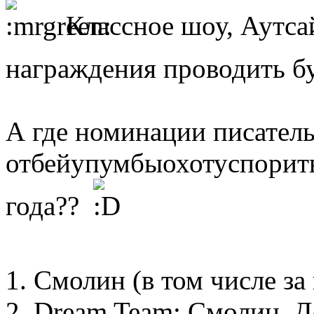
Классное шоу, Аутса
награждения проводить б
А где номинации писатель 
отбейупумбыохотуспорить
года??
1. Смолин (в том числе з
2. Dream Team: Смолин, Д