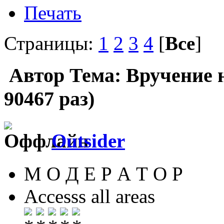
Печать
Страницы:
1
2
3
4
[
Все
]
Автор
Тема: Вручение 
90467 раз)
Outsider
М О Д Е Р А Т О Р
Accesss all areas