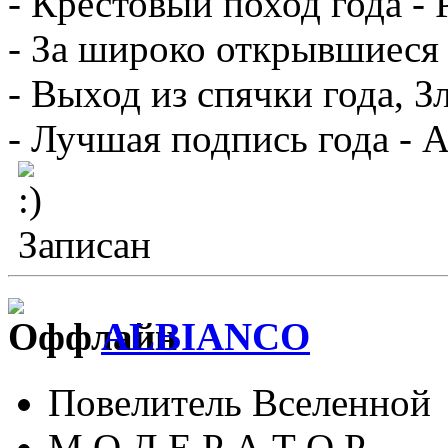
- Крестовый поход года -
- За широко открывшиеся 
- Выход из спячки года, З
- Лучшая подпись года - 
Записан
ALBIANCO
Повелитель Вселенной
М О Д Е Р А Т О Р