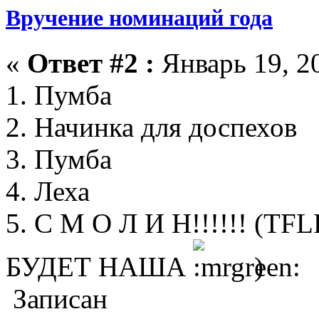
Вручение номинаций года
«
Ответ #2 :
Январь 19, 20
1. Пумба
2. Начинка для доспехов
3. Пумба
4. Леха
5. С М О Л И Н!!!!!! (
БУДЕТ НАША
)
Записан