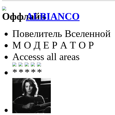
ALBIANCO
Повелитель Вселенной
М О Д Е Р А Т О Р
Accesss all areas