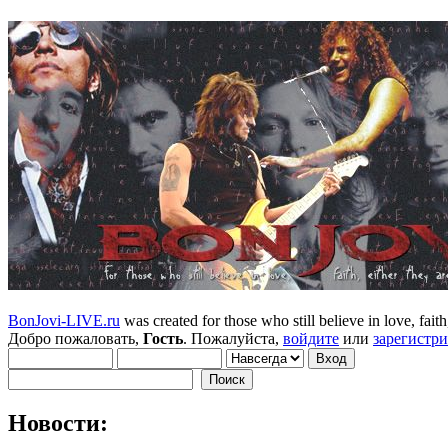
BonJovi-LIVE.ru
was created for those who still believe in love, faith,
Добро пожаловать,
Гость
. Пожалуйста,
войдите
или
зарегистр
Новости: