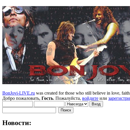
BonJovi-LIVE.ru
was created for those who still believe in love, faith,
Добро пожаловать,
Гость
. Пожалуйста,
войдите
или
зарегистр
Новости: