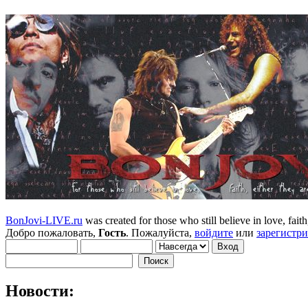
BonJovi-LIVE.ru
was created for those who still believe in love, faith,
Добро пожаловать,
Гость
. Пожалуйста,
войдите
или
зарегистр
Новости: