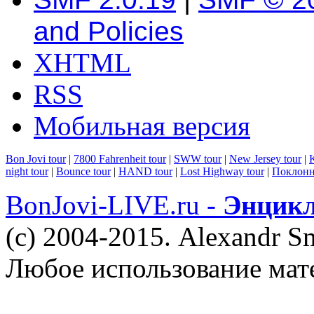
and Policies
XHTML
RSS
Мобильная версия
Bon Jovi tour
|
7800 Fahrenheit tour
|
SWW tour
|
New Jersey tour
|
K
night tour
|
Bounce tour
|
HAND tour
|
Lost Highway tour
|
Поклонн
BonJovi-LIVE.ru -
Энцикл
(c) 2004-2015. Alexandr S
Любое использование мат