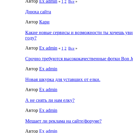
Автор
Ex admin
«
1
2
Все
»
Днюха сайта
Автор
Кари
Какие новые сервисы и возможности ты хочешь увид
году?
Автор
Ex admin
«
1
2
Все
»
Срочно требуются высококачественные фотки Bon J
Автор
Ex admin
Новая шкурка для уставших от елки.
Автор
Ex admin
А не снять ли нам елку?
Автор
Ex admin
Мешает ли реклама на сайте/форуме?
Автор
Ex admin