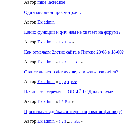
Автор
mike-incredible
Один миллион просмотров...
Автор
Ex admin
Каких функций и фич нам не хватает на форуме?
Автор
Ex admin
«
1
2
Все
»
Как отмечаем 2летие сайта в Питере 23/08 в 18-00?
Автор
Ex admin
«
1
2
3
...
5
Все
»
Станет ли этот сайт лучше, чем www.bonjovi.ru?
Автор
Ex admin
«
1
2
3
4
Все
»
Начинаем встречать НОВЫЙ ГОД на форуме.
Автор
Ex admin
«
1
2
Все
»
Прикольная идейка - интервьюирование фанов (с)
Автор
Ex admin
«
1
2
3
...
5
Все
»