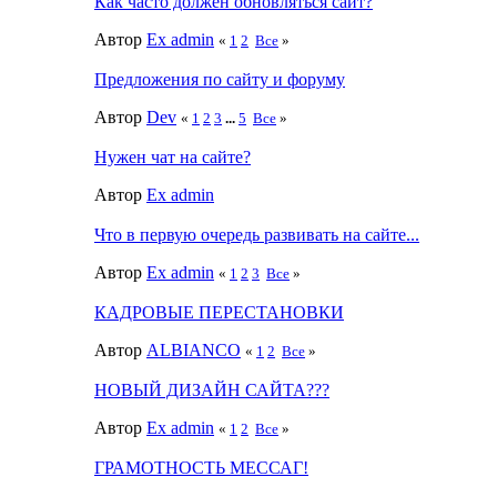
Как часто должен обновляться сайт?
Автор
Ex admin
«
1
2
Все
»
Предложения по сайту и форуму
Автор
Dev
«
1
2
3
...
5
Все
»
Нужен чат на сайте?
Автор
Ex admin
Что в первую очередь развивать на сайте...
Автор
Ex admin
«
1
2
3
Все
»
КАДРОВЫЕ ПЕРЕСТАНОВКИ
Автор
ALBIANCO
«
1
2
Все
»
НОВЫЙ ДИЗАЙН САЙТА???
Автор
Ex admin
«
1
2
Все
»
ГРАМОТНОСТЬ МЕССАГ!