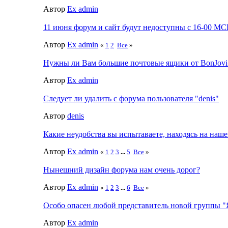
Автор
Ex admin
11 июня форум и сайт будут недоступны с 16-00 М
Автор
Ex admin
«
1
2
Все
»
Нужны ли Вам большие почтовые ящики от BonJovi
Автор
Ex admin
Следует ли удалить с форума пользователя "denis"
Автор
denis
Какие неудобства вы испытаваете, находясь на наш
Автор
Ex admin
«
1
2
3
...
5
Все
»
Нынешний дизайн форума нам очень дорог?
Автор
Ex admin
«
1
2
3
...
6
Все
»
Особо опасен любой представитель новой группы "
Автор
Ex admin