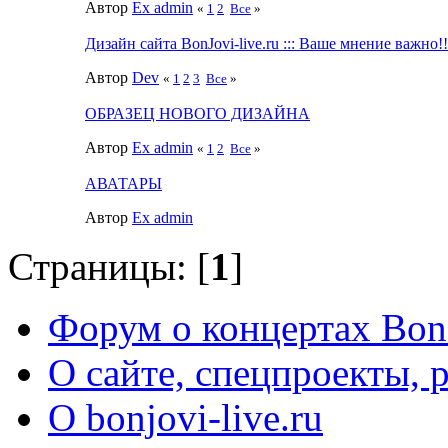
Автор
Ex admin
«
1
2
Все
»
Дизайн сайта BonJovi-live.ru ::: Ваше мнение важно!!
Автор
Dev
«
1
2
3
Все
»
ОБРАЗЕЦ НОВОГО ДИЗАЙНА
Автор
Ex admin
«
1
2
Все
»
АВАТАРЫ
Автор
Ex admin
Страницы: [
1
]
Форум о концертах Bon
О сайте, спецпроекты, 
О bonjovi-live.ru