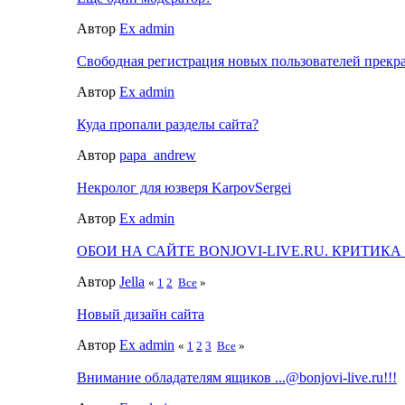
Автор
Ex admin
Свободная регистрация новых пользователей прекра
Автор
Ex admin
Куда пропали разделы сайта?
Автор
papa_andrew
Некролог для юзверя KarpovSergei
Автор
Ex admin
ОБОИ НА САЙТЕ BONJOVI-LIVE.RU. КРИТИК
Автор
Jella
«
1
2
Все
»
Новый дизайн сайта
Автор
Ex admin
«
1
2
3
Все
»
Внимание обладателям ящиков
...@bonjovi-live.ru
!!!