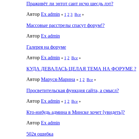
Праживёт ли энтот саит исчо шесдь лэт?
Автор
Ex admin
«
1
2
3
Все
»
Массовые расстрелы спасут форум!?
Автор
Ex admin
Галерея на форуме
Автор
Ex admin
«
1
2
Все
»
КУДА ДЕВАЛАСЬ ЦЕЛАЯ ТЕМА НА ФОРУМЕ ?
Автор
Маруся-Марина
«
1
2
Все
»
Просветительская функция сайта, а смысл?
Автор
Ex admin
«
1
2
Все
»
Кто-нибудь админа в Минске хочет [увидеть]?
Автор
Ex admin
502я ошибка