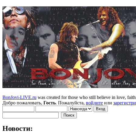
BonJovi-LIVE.ru
was created for those who still believe in love, faith,
Добро пожаловать,
Гость
. Пожалуйста,
войдите
или
зарегистр
Новости: