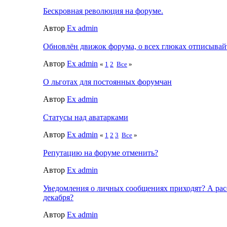
Бескровная революция на форуме.
Автор
Ex admin
Обновлён движок форума, о всех глюках отписывайт
Автор
Ex admin
«
1
2
Все
»
О льготах для постоянных форумчан
Автор
Ex admin
Статусы над аватарками
Автор
Ex admin
«
1
2
3
Все
»
Репутацию на форуме отменить?
Автор
Ex admin
Уведомления о личных сообщениях приходят? А рас
декабря?
Автор
Ex admin