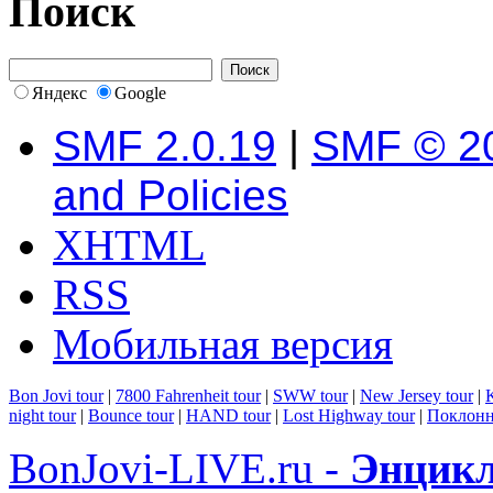
Поиск
Яндекс
Google
SMF 2.0.19
|
SMF © 2
and Policies
XHTML
RSS
Мобильная версия
Bon Jovi tour
|
7800 Fahrenheit tour
|
SWW tour
|
New Jersey tour
|
K
night tour
|
Bounce tour
|
HAND tour
|
Lost Highway tour
|
Поклонн
BonJovi-LIVE.ru -
Энцикл