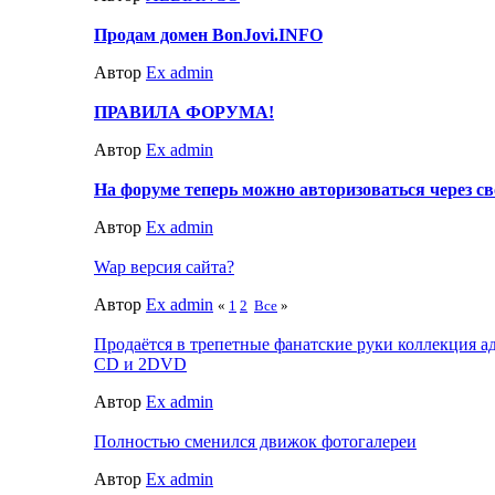
Продам домен BonJovi.INFO
Автор
Ex admin
ПРАВИЛА ФОРУМА!
Автор
Ex admin
На форуме теперь можно авторизоваться через с
Автор
Ex admin
Wap версия сайта?
Автор
Ex admin
«
1
2
Все
»
Продаётся в трепетные фанатские руки коллекция 
CD и 2DVD
Автор
Ex admin
Полностью сменился движок фотогалереи
Автор
Ex admin