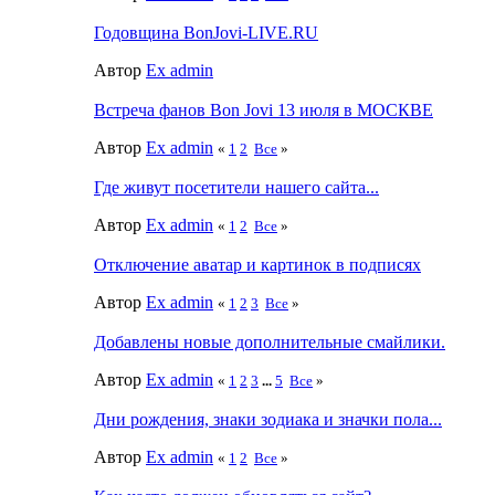
Годовщина BonJovi-LIVE.RU
Автор
Ex admin
Встреча фанов Bon Jovi 13 июля в МОСКВЕ
Автор
Ex admin
«
1
2
Все
»
Где живут посетители нашего сайта...
Автор
Ex admin
«
1
2
Все
»
Отключение аватар и картинок в подписях
Автор
Ex admin
«
1
2
3
Все
»
Добавлены новые дополнительные смайлики.
Автор
Ex admin
«
1
2
3
...
5
Все
»
Дни рождения, знаки зодиака и значки пола...
Автор
Ex admin
«
1
2
Все
»