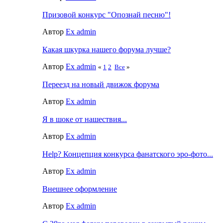
Призовой конкурс "Опознай песню"!
Автор
Ex admin
Какая шкурка нашего форума лучше?
Автор
Ex admin
«
1
2
Все
»
Переезд на новый движок форума
Автор
Ex admin
Я в шоке от нашествия...
Автор
Ex admin
Help? Концепция конкурса фанатского эро-фото...
Автор
Ex admin
Внешнее оформление
Автор
Ex admin