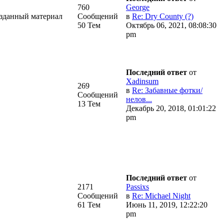
760
George
изданный материал
Сообщений
в
Re: Dry County (?)
50 Тем
Октябрь 06, 2021, 08:08:30
pm
Последний ответ
от
Xadinsum
269
в
Re: Забавные фотки/
Сообщений
нелов...
13 Тем
Декабрь 20, 2018, 01:01:22
pm
Последний ответ
от
2171
Passixs
Сообщений
в
Re: Michael Night
61 Тем
Июнь 11, 2019, 12:22:20
pm