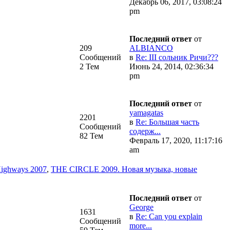
Декабрь 06, 2017, 03:08:24
pm
Последний ответ
от
209
ALBIANCO
Сообщений
в
Re: III сольник Ричи???
2 Тем
Июнь 24, 2014, 02:36:34
pm
Последний ответ
от
yamagatas
2201
в
Re: Большая часть
Сообщений
содерж...
82 Тем
Февраль 17, 2020, 11:17:16
am
Highways 2007
,
THE CIRCLE 2009. Новая музыка, новые
Последний ответ
от
George
1631
в
Re: Can you explain
Сообщений
more...