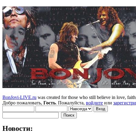
BonJovi-LIVE.ru
was created for those who still believe in love, faith,
Добро пожаловать,
Гость
. Пожалуйста,
войдите
или
зарегистр
Новости: