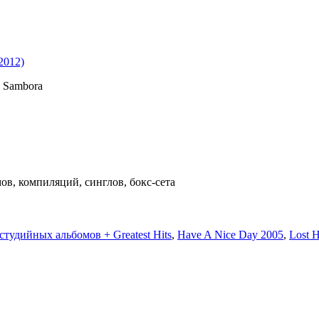
2012)
 Sambora
в, компиляций, синглов, бокc-сета
0 студийных альбомов + Greatest Hits
,
Have A Nice Day 2005
,
Lost 