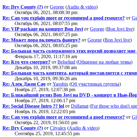
Re: Dry County (?)
от
George
(
Audio & video
)
Октябрь 06, 2021, 08:08:30 pm
Re: Can you explain more or recommend a good resource?
от
Ge
Октябрь 06, 2021, 08:07:55 pm
Re: VIP package на концерт Bon Jovi
от
George
(
Bon Jovi live
)
Октябрь 06, 2021, 08:07:25 pm
Re: Может пора включать фанеру?
от
George
(
Bon Jovi live
)
Октябрь 06, 2021, 08:05:25 pm
Re: Большая часть содержимого этих версий позволяет мне
Февраль 17, 2020, 11:17:16 am
Re: Кто что смотрит?
от
Belseltad
(
Общение на любые темы
)
Декабрь 10, 2019, 09:37:08 am
Re: Большая часть контента, который поставляется с этим
Декабрь 10, 2019, 09:36:26 am
Re: Алек Джон Сач
от
Yaoshix
(
Об участниках группы
)
Ноябрь 27, 2019, 12:07:38 pm
Re: Ближайший релиз Bon Jovi на DVD - концерт в Нью-Йо
Ноябрь 27, 2019, 12:06:17 pm
Re: Social Disease Intro ?? lol
от
Dslfamat
(
For those who don't sp
Ноябрь 16, 2019, 12:22:03 pm
Re: Can you explain more or recommend a good resource?
от
Gl
Октябрь 22, 2019, 01:56:01 pm
Re: Dry County (?)
от
Cityalex
(
Audio & video
)
Сентябрь 25, 2019, 12:45:55 pm