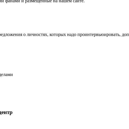
и фанами и размещенные на нашем сайте.
редложения о личностях, которых надо проинтервьюировать, до
еделами
центр