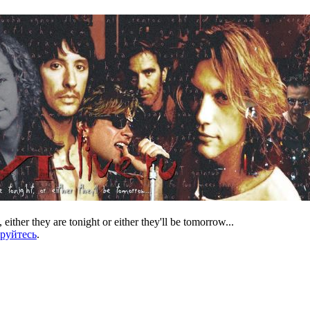
 either they are tonight or either they'll be tomorrow...
ируйтесь
.