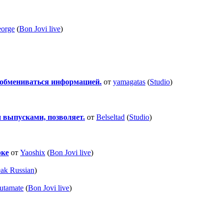
orge
(
Bon Jovi live
)
 обмениваться информацией.
от
yamagatas
(
Studio
)
и выпусками, позволяет.
от
Belseltad
(
Studio
)
рке
от
Yaoshix
(
Bon Jovi live
)
eak Russian
)
utamate
(
Bon Jovi live
)