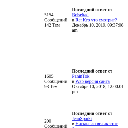
Последний ответ
от
5154
Belseltad
Сообщений
в
Re: Кто что смотрит?
142 Тем
Декабрь 10, 2019, 09:37:08
am
Последний ответ
от
1605
PaninTok
Сообщений
в
Wap версия сайта
93 Тем
Октябрь 10, 2018, 12:00:01
pm
Последний ответ
от
JeanSparki
200
в
Насколько велик этот
Сообщений