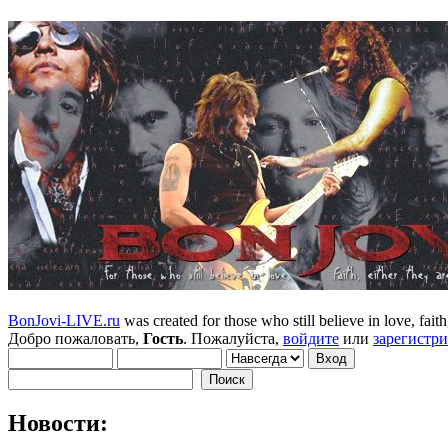
BonJovi-LIVE.ru
was created for those who still believe in love, faith,
Добро пожаловать,
Гость
. Пожалуйста,
войдите
или
зарегистр
Новости: