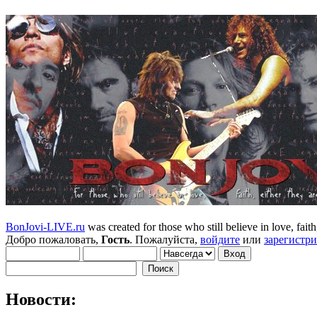
BonJovi-LIVE.ru
was created for those who still believe in love, faith,
Добро пожаловать,
Гость
. Пожалуйста,
войдите
или
зарегистр
Новости: