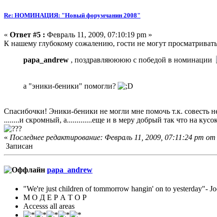
Re: НОМИНАЦИЯ: "Новый форумчанин 2008"
«
Ответ #5 :
Февраль 11, 2009, 07:10:19 pm »
К нашему глубокому сожалению, гости не могут просматриват
papa_andrew
, поздравляюююю с победой в номинации
а "эники-беники" помогли?
Спасибочки! Эники-беники не могли мне помочь т.к. совесть не
........и скромный, а.............еще и в меру добрый так что 
«
Последнее редактирование: Февраль 11, 2009, 07:11:24 pm от
Записан
papa_andrew
"We're just children of tommorrow hangin' on to yesterday"
М О Д Е Р А Т О Р
Accesss all areas