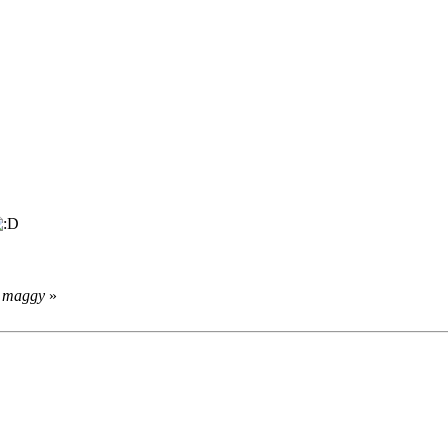
т maggy
»