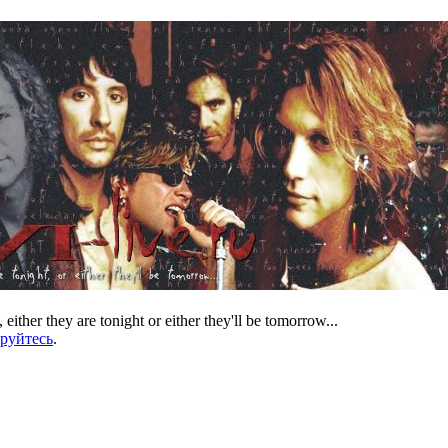
 either they are tonight or either they'll be tomorrow...
ируйтесь
.