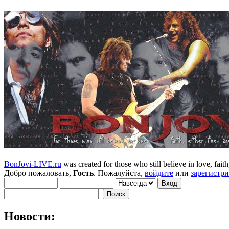
BonJovi-LIVE.ru
was created for those who still believe in love, faith,
Добро пожаловать,
Гость
. Пожалуйста,
войдите
или
зарегистр
Новости: