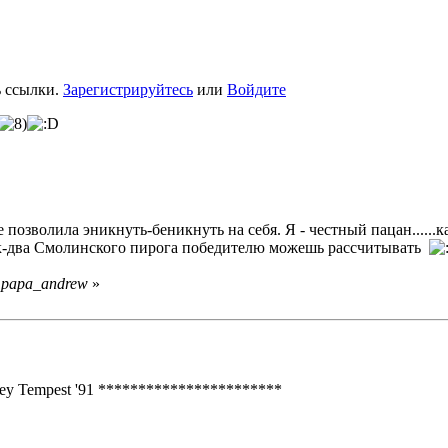
ь ссылки.
Зарегистрируйтесь
или
Войдите
 позволила эникнуть-беникнуть на себя. Я - честный пацан......
на кусок-два Смолинского пирога победителю можешь рассчитывать
 papa_andrew
»
- Joey Tempest '91 ***********************