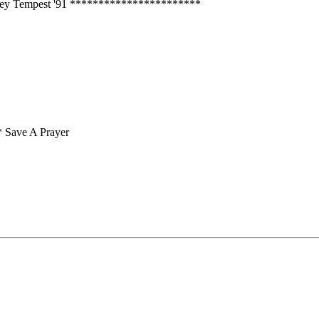
- Joey Tempest '91 ***********************
* Save A Prayer