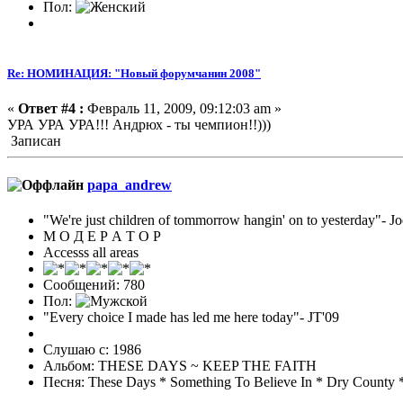
Пол:
Re: НОМИНАЦИЯ: "Новый форумчанин 2008"
«
Ответ #4 :
Февраль 11, 2009, 09:12:03 am »
УРА УРА УРА!!! Андрюх - ты чемпион!!)))
Записан
papa_andrew
"We're just children of tommorrow hangin' on to yesterday"
М О Д Е Р А Т О Р
Accesss all areas
Сообщений: 780
Пол:
"Every choice I made has led me here today"- JT'09
Слушаю с: 1986
Альбом: THESE DAYS ~ KEEP THE FAITH
Песня: These Days * Something To Believe In * Dry County 