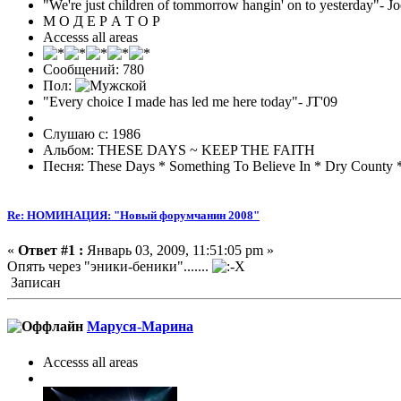
"We're just children of tommorrow hangin' on to yesterday"
М О Д Е Р А Т О Р
Accesss all areas
Сообщений: 780
Пол:
"Every choice I made has led me here today"- JT'09
Слушаю с: 1986
Альбом: THESE DAYS ~ KEEP THE FAITH
Песня: These Days * Something To Believe In * Dry County 
Re: НОМИНАЦИЯ: "Новый форумчанин 2008"
«
Ответ #1 :
Январь 03, 2009, 11:51:05 pm »
Опять через "эники-беники".......
Записан
Маруся-Марина
Accesss all areas