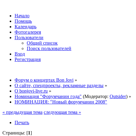
Начало
Помощь
Календарь
Фотогалерея
Пользователи
Общий список
Поиск пользователей
Вход
Регистрация
Форум о концертах Bon Jovi
»
О сайте, спецпроекты, рекламные разделы
»
О bonjovi-live.ru
»
Номинация "Форумчанин года"
(Модератор:
Outsider
) »
НОМИНАЦИЯ: "Новый форумчанин 2008"
« предыдущая тема
следующая тема »
Печать
Страницы: [
1
]