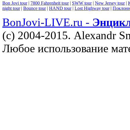
Bon Jovi tour
|
7800 Fahrenheit tour
|
SWW tour
|
New Jersey tour
|
K
night tour
|
Bounce tour
|
HAND tour
|
Lost Highway tour
|
Поклонн
BonJovi-LIVE.ru -
Энцикл
(c) 2004-2015. Alexandr S
Любое использование мат