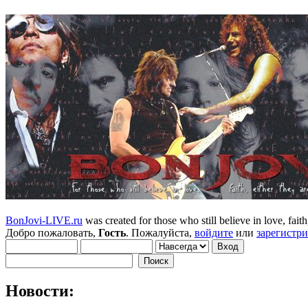
BonJovi-LIVE.ru
was created for those who still believe in love, faith,
Добро пожаловать,
Гость
. Пожалуйста,
войдите
или
зарегистр
Новости: