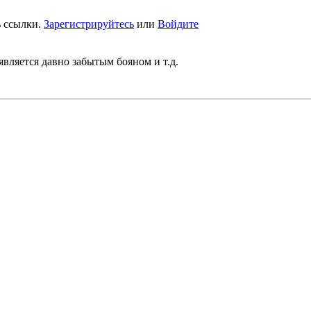
ь ссылки.
Зарегистрируйтесь
или
Войдите
 является давно забытым бояном и т.д.