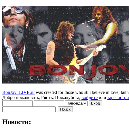
BonJovi-LIVE.ru
was created for those who still believe in love, faith,
Добро пожаловать,
Гость
. Пожалуйста,
войдите
или
зарегистр
Новости: