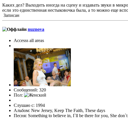
Каких дел? Выходить иногда на сцену и издавать звуки в мик
если это единственная нестыковочка была, а то можно еще вс
Записан
nuznova
Accesss all areas
Сообщений: 320
Пол:
Слушаю с: 1994
Альбом: New Jersey, Keep The Faith, These days
Песня: Something to believe in, I`ll be there for you, She do