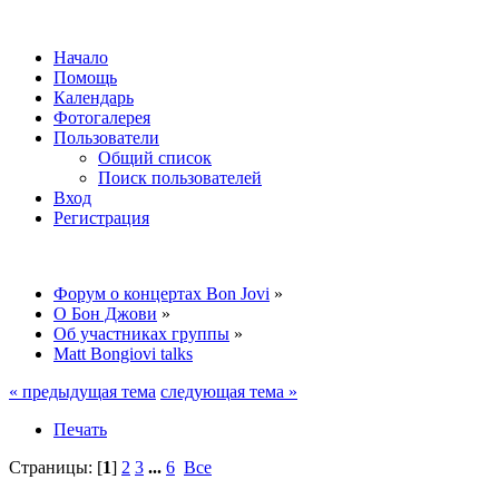
Начало
Помощь
Календарь
Фотогалерея
Пользователи
Общий список
Поиск пользователей
Вход
Регистрация
Форум о концертах Bon Jovi
»
О Бон Джови
»
Об участниках группы
»
Matt Bongiovi talks
« предыдущая тема
следующая тема »
Печать
Страницы: [
1
]
2
3
...
6
Все