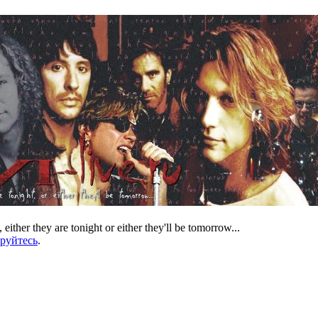
 either they are tonight or either they'll be tomorrow...
ируйтесь
.