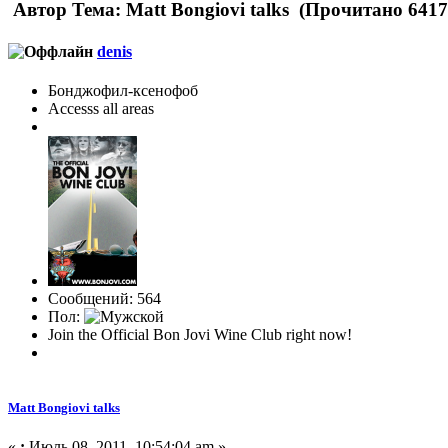
Автор
Тема: Matt Bongiovi talks (Прочитано 6417
denis
Бонджофил-ксенофоб
Accesss all areas
Сообщений: 564
Пол:
Join the Official Bon Jovi Wine Club right now!
Matt Bongiovi talks
«
:
Июль 08, 2011, 10:54:04 am »