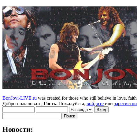
BonJovi-LIVE.ru
was created for those who still believe in love, faith,
Добро пожаловать,
Гость
. Пожалуйста,
войдите
или
зарегистр
Новости: