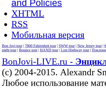
and Policies
XHTML
RSS
Мобильная версия
Bon Jovi tour
|
7800 Fahrenheit tour
|
SWW tour
|
New Jersey tour
|
K
night tour
|
Bounce tour
|
HAND tour
|
Lost Highway tour
|
Поклонн
BonJovi-LIVE.ru -
Энцикл
(c) 2004-2015. Alexandr S
Любое использование мат