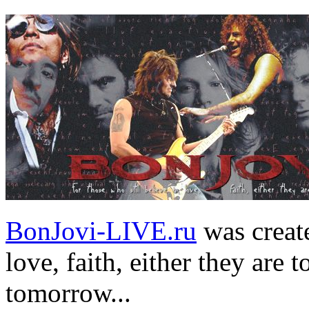
BonJovi-LIVE.ru
was create
love, faith, either they are t
tomorrow...