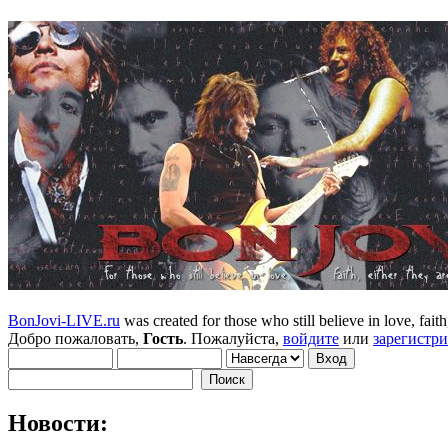
BonJovi-LIVE.ru
was created for those who still believe in love, faith,
Добро пожаловать,
Гость
. Пожалуйста,
войдите
или
зарегистр
Новости: