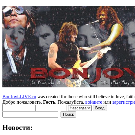
BonJovi-LIVE.ru
was created for those who still believe in love, faith,
Добро пожаловать,
Гость
. Пожалуйста,
войдите
или
зарегистр
Новости: