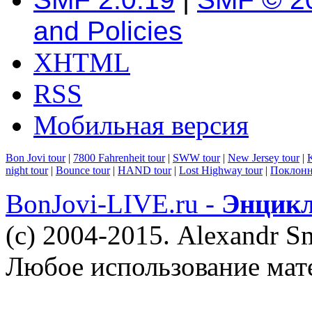
and Policies
XHTML
RSS
Мобильная версия
Bon Jovi tour
|
7800 Fahrenheit tour
|
SWW tour
|
New Jersey tour
|
K
night tour
|
Bounce tour
|
HAND tour
|
Lost Highway tour
|
Поклонн
BonJovi-LIVE.ru -
Энцикл
(c) 2004-2015. Alexandr S
Любое использование мат