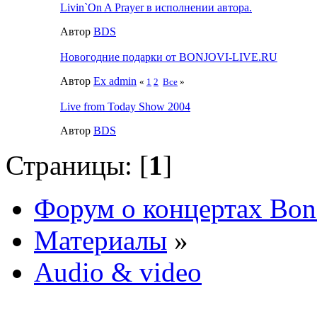
Livin`On A Prayer в исполнении автора.
Автор
BDS
Новогодние подарки от BONJOVI-LIVE.RU
Автор
Ex admin
«
1
2
Все
»
Live from Today Show 2004
Автор
BDS
Страницы: [
1
]
Форум о концертах Bon
Материалы
»
Audio & video