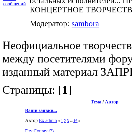
остальных исполнителей..
КОНЦЕРТНОЕ ТВОРЧЕСТВ
Модератор:
sambora
Неофициальное творчеств
между посетителями фору
изданный материал ЗА
Страницы: [
1
]
Тема
/
Автор
Ваши заявки...
Автор
Ex admin
«
1
2
3
...
16
»
Dry County (?)