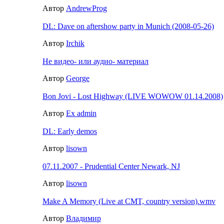
Автор
AndrewProg
DL: Dave on aftershow party in Munich (2008-05-26)
Автор
Irchik
Не видео- или аудио- материал
Автор
George
Bon Jovi - Lost Highway (LIVE WOWOW 01.14.2008)
Автор
Ex admin
DL: Early demos
Автор
lisown
07.11.2007 - Prudential Center Newark, NJ
Автор
lisown
Make A Memory (Live at CMT, country version).wmv
Автор
Владимир