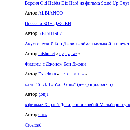
Версия Old Habits Die Hard из фильма Stand Up Guys
Автор
ALBIANCO
Пресса о БОН ДЖОВИ
Автор
KRISH1987
Акустический Бон Джови - обмен музыкой и впеча
Автор
mishonet
«
1
2
3
4
Все
»
Фильмы с Джоном Бон Джови
Автор
Ex admin
«
1
2
3
...
10
Все
»
клип "Stick To Your Guns" (неофициальный)
Автор
gonj1
в фильме Харлей Девидсон и кавбой Мальборо звучи
Автор
dims
Crosroad