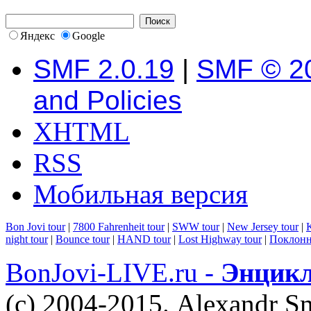
Яндекс
Google
SMF 2.0.19
|
SMF © 2
and Policies
XHTML
RSS
Мобильная версия
Bon Jovi tour
|
7800 Fahrenheit tour
|
SWW tour
|
New Jersey tour
|
K
night tour
|
Bounce tour
|
HAND tour
|
Lost Highway tour
|
Поклонн
BonJovi-LIVE.ru -
Энцикл
(c) 2004-2015. Alexandr S