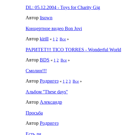
DL: 05.12.2004 - Toys for Charity Gig
Автор
lisown
Концертное видео Bon Jovi
Автор
kirill
«
1
2
Все
»
РАРИТЕТ!!! TICO TORRES - Wonderful World
Автор
BDS
«
1
2
Все
»
Смолин!!!
Автор
Родригез
«
1
2
3
Все
»
Альбом ''These days''
Автор
Александр
Просьба
Автор
Родригез
Есть ли.