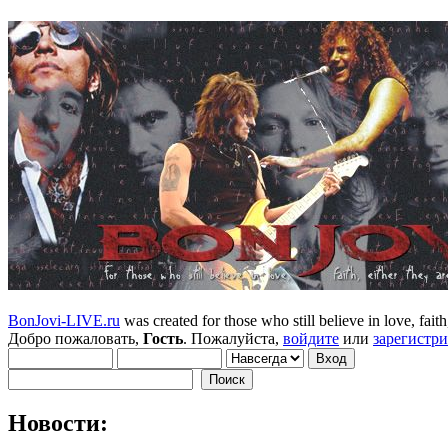
BonJovi-LIVE.ru
was created for those who still believe in love, faith,
Добро пожаловать,
Гость
. Пожалуйста,
войдите
или
зарегистр
Новости: