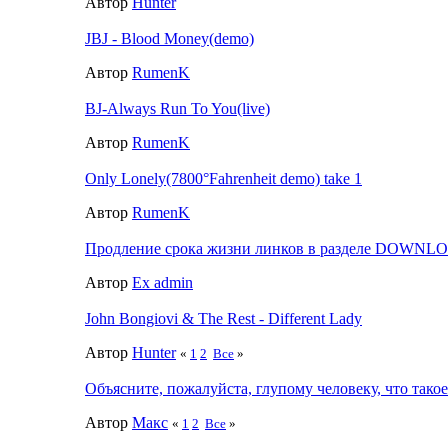
Автор
Hunter
JBJ - Blood Money(demo)
Автор
RumenK
BJ-Always Run To You(live)
Автор
RumenK
Only Lonely(7800°Fahrenheit demo) take 1
Автор
RumenK
Продление срока жизни линков в разделе DOWNL
Автор
Ex admin
John Bongiovi & The Rest - Different Lady
Автор
Hunter
«
1
2
Все
»
Объясните, пожалуйста, глупому человеку, что такое
Автор
Макс
«
1
2
Все
»