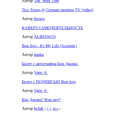
Автор
The_Wild_One
Tico Torres @ German morning TV [video]
Автор
lisown
КАВЕРЗ САМОДЕЯТЕЛЬНОСТЬ
Автор
ALBIANCO
Bon Jovi - It's My Life (Acoustic)
Автор
panka
Билет с автографом Бон Джови.
Автор
Vano_6_
Билет с ПОДПИСЬЮ Bon Jovi
Автор
Vano_6_
Бон Джови? Или нет?
Автор
Irchik
«
1
2
Все
»