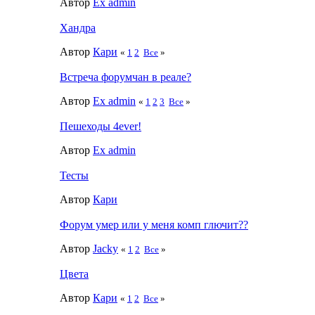
Автор
Ex admin
Хандра
Автор
Кари
«
1
2
Все
»
Встреча форумчан в реале?
Автор
Ex admin
«
1
2
3
Все
»
Пешеходы 4ever!
Автор
Ex admin
Тесты
Автор
Кари
Форум умер или у меня комп глючит??
Автор
Jacky
«
1
2
Все
»
Цвета
Автор
Кари
«
1
2
Все
»