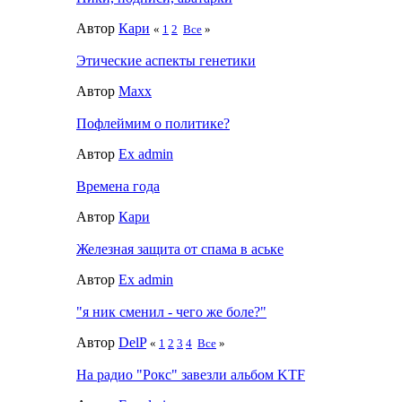
Автор
Кари
«
1
2
Все
»
Этические аспекты генетики
Автор
Maxx
Пофлеймим о политике?
Автор
Ex admin
Времена года
Автор
Кари
Железная защита от спама в аське
Автор
Ex admin
"я ник сменил - чего же боле?"
Автор
DelP
«
1
2
3
4
Все
»
На радио "Рокс" завезли альбом KTF