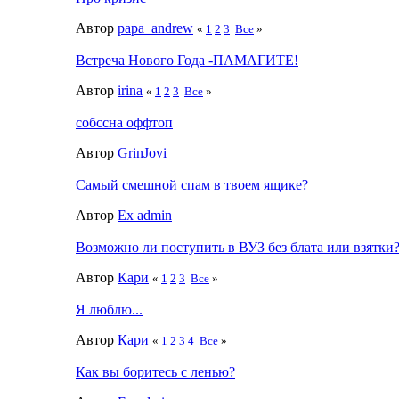
Автор
papa_andrew
«
1
2
3
Все
»
Встреча Нового Года -ПАМАГИТЕ!
Автор
irina
«
1
2
3
Все
»
собссна оффтоп
Автор
GrinJovi
Самый смешной спам в твоем ящике?
Автор
Ex admin
Возможно ли поступить в ВУЗ без блата или взятки
Автор
Кари
«
1
2
3
Все
»
Я люблю...
Автор
Кари
«
1
2
3
4
Все
»
Как вы боритесь с ленью?