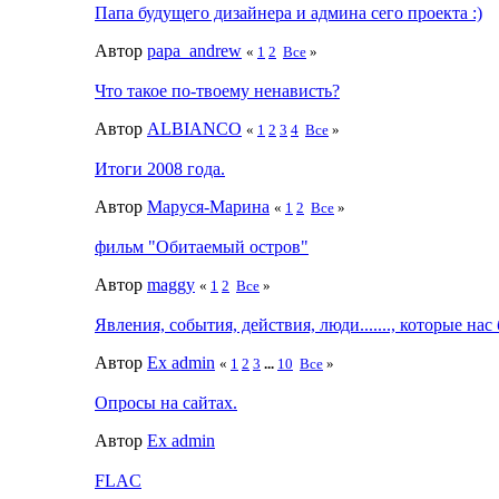
Папа будущего дизайнера и админа сего проекта :)
Автор
papa_andrew
«
1
2
Все
»
Что такое по-твоему ненависть?
Автор
ALBIANCO
«
1
2
3
4
Все
»
Итоги 2008 года.
Автор
Маруся-Марина
«
1
2
Все
»
фильм "Обитаемый остров"
Автор
maggy
«
1
2
Все
»
Явления, события, действия, люди......., которые нас 
Автор
Ex admin
«
1
2
3
...
10
Все
»
Опросы на сайтах.
Автор
Ex admin
FLAC