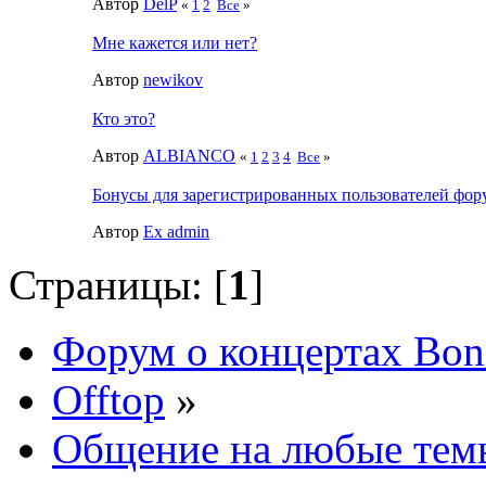
Автор
DelP
«
1
2
Все
»
Мне кажется или нет?
Автор
newikov
Кто это?
Автор
ALBIANCO
«
1
2
3
4
Все
»
Бонусы для зарегистрированных пользователей фор
Автор
Ex admin
Страницы: [
1
]
Форум о концертах Bon
Offtop
»
Общение на любые тем