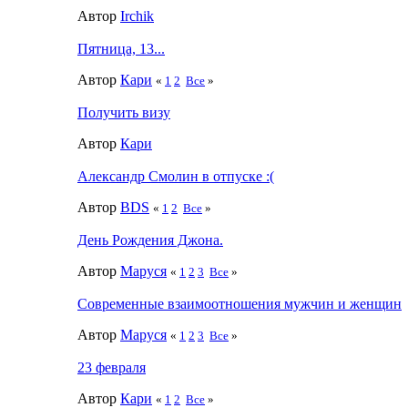
Автор
Irchik
Пятница, 13...
Автор
Кари
«
1
2
Все
»
Получить визу
Автор
Кари
Александр Смолин в отпуске :(
Автор
BDS
«
1
2
Все
»
День Рождения Джона.
Автор
Маруся
«
1
2
3
Все
»
Современные взаимоотношения мужчин и женщин
Автор
Маруся
«
1
2
3
Все
»
23 февраля
Автор
Кари
«
1
2
Все
»