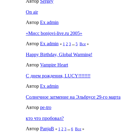
Автор
Sergey
On air
Автор
Ex admin
«Мисс bonjovi-live.ru 2005»
Автор
Ex admin
«
1
2
3
...
5
Все
»
Happy Birthday, Global Warming!
Автор
Vampire Heart
С днем рождения, LUCY!!!!!!!!
Автор
Ex admin
Солнечное затмение на Эльбрусе 29-го марта
Автор
pe-tro
кто что пробовал?
Автор
PanjaB
«
1
2
3
...
6
Все
»