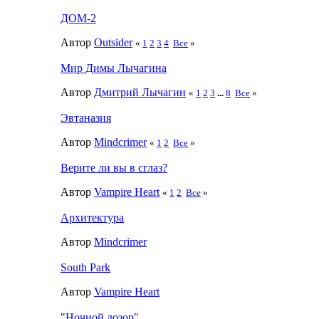
ДОМ-2
Автор
Outsider
«
1
2
3
4
Все
»
Мир Димы Лычагина
Автор
Дмитрий Лычагин
«
1
2
3
...
8
Все
»
Эвтаназия
Автор
Mindcrimer
«
1
2
Все
»
Верите ли вы в сглаз?
Автор
Vampire Heart
«
1
2
Все
»
Архитектура
Автор
Mindcrimer
South Park
Автор
Vampire Heart
"Ночной дозор"