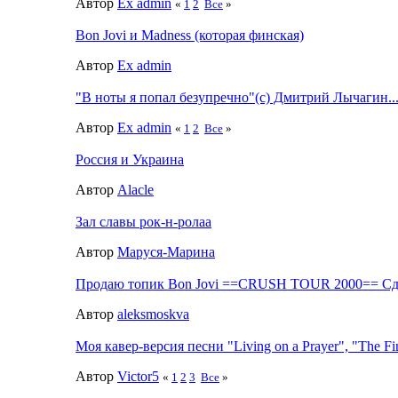
Автор
Ex admin
«
1
2
Все
»
Bon Jovi и Madness (которая финская)
Автор
Ex admin
"В ноты я попал безупречно"(с) Дмитрий Лычагин..
Автор
Ex admin
«
1
2
Все
»
Россия и Украина
Автор
Alacle
Зал славы рок-н-ролаа
Автор
Маруся-Марина
Продаю топик Bon Jovi ==CRUSH TOUR 2000== Сд
Автор
aleksmoskva
Моя кавер-версия песни "Living on a Prayer", "The Fin
Автор
Victor5
«
1
2
3
Все
»