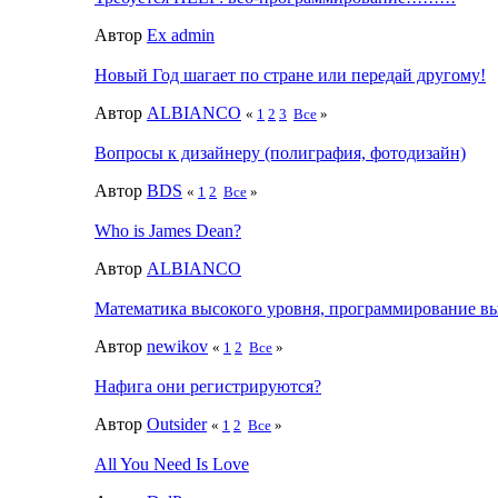
Автор
Ex admin
Новый Год шагает по стране или передай другому!
Автор
ALBIANCO
«
1
2
3
Все
»
Вопросы к дизайнеру (полиграфия, фотодизайн)
Автор
BDS
«
1
2
Все
»
Who is James Dean?
Автор
ALBIANCO
Математика высокого уровня, программирование вы
Автор
newikov
«
1
2
Все
»
Нафига они регистрируются?
Автор
Outsider
«
1
2
Все
»
All You Need Is Love