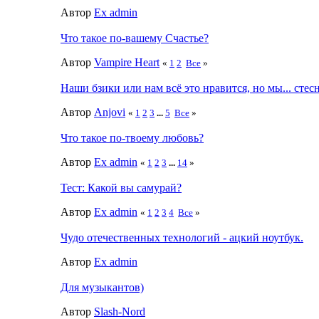
Автор
Ex admin
Что такое по-вашему Счастье?
Автор
Vampire Heart
«
1
2
Все
»
Наши бзики или нам всё это нравится, но мы... стес
Автор
Anjovi
«
1
2
3
...
5
Все
»
Что такое по-твоему любовь?
Автор
Ex admin
«
1
2
3
...
14
»
Тест: Какой вы самурай?
Автор
Ex admin
«
1
2
3
4
Все
»
Чудо отечественных технологий - ацкий ноутбук.
Автор
Ex admin
Для музыкантов)
Автор
Slash-Nord