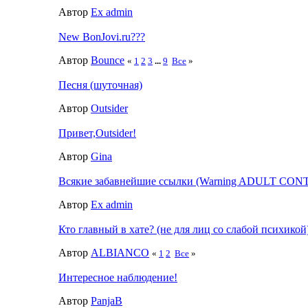
Автор
Ex admin
New BonJovi.ru???
Автор
Bounce
«
1
2
3
...
9
Все
»
Песня (шуточная)
Автор
Outsider
Привет,Outsider!
Автор
Gina
Всякие забавнейшие ссылки (Warning ADULT CON
Автор
Ex admin
Кто главный в хате? (не для лиц со слабой психикой
Автор
ALBIANCO
«
1
2
Все
»
Интересное наблюдение!
Автор
PanjaB