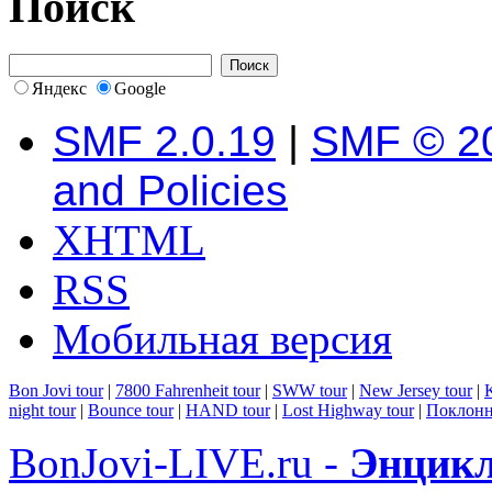
Поиск
Яндекс
Google
SMF 2.0.19
|
SMF © 2
and Policies
XHTML
RSS
Мобильная версия
Bon Jovi tour
|
7800 Fahrenheit tour
|
SWW tour
|
New Jersey tour
|
K
night tour
|
Bounce tour
|
HAND tour
|
Lost Highway tour
|
Поклонн
BonJovi-LIVE.ru -
Энцикл