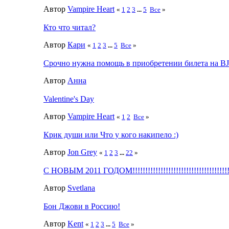
Автор
Vampire Heart
«
1
2
3
...
5
Все
»
Кто что читал?
Автор
Кари
«
1
2
3
...
5
Все
»
Срочно нужна помощь в приобретении билета на BJ 
Автор
Анна
Valentine's Day
Автор
Vampire Heart
«
1
2
Все
»
Крик души или Что у кого накипело :)
Автор
Jon Grey
«
1
2
3
...
22
»
С НОВЫМ 2011 ГОДОМ!!!!!!!!!!!!!!!!!!!!!!!!!!!!!!!!!!!!!!!!!!
Автор
Svetlana
Бон Джови в Россию!
Автор
Kent
«
1
2
3
...
5
Все
»