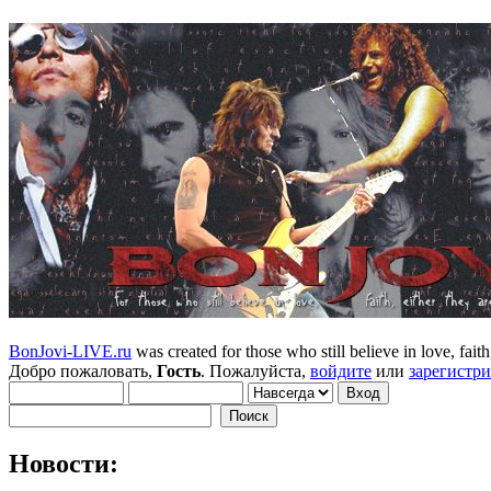
BonJovi-LIVE.ru
was created for those who still believe in love, faith,
Добро пожаловать,
Гость
. Пожалуйста,
войдите
или
зарегистр
Новости: