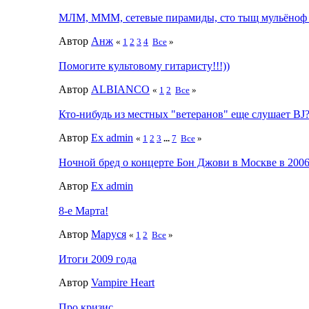
МЛМ, МММ, сетевые пирамиды, сто тыщ мульёноф 
Автор
Анж
«
1
2
3
4
Все
»
Помогите культовому гитаристу!!!))
Автор
ALBIANCO
«
1
2
Все
»
Кто-нибудь из местных "ветеранов" еще слушает BJ
Автор
Ex admin
«
1
2
3
...
7
Все
»
Ночной бред о концерте Бон Джови в Москве в 2006
Автор
Ex admin
8-е Марта!
Автор
Маруся
«
1
2
Все
»
Итоги 2009 года
Автор
Vampire Heart
Про кризис