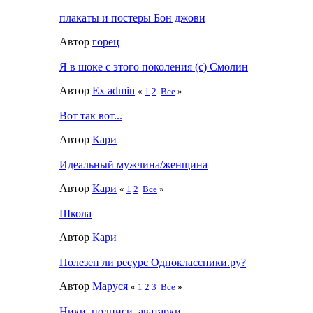
плакаты и постеры Бон джови
Автор
горец
Я в шоке с этого поколения (с) Смолин
Автор
Ex admin
«
1
2
Все
»
Вот так вот...
Автор
Кари
Идеальный мужчина/женщина
Автор
Кари
«
1
2
Все
»
Школа
Автор
Кари
Полезен ли ресурс Одноклассники.ру?
Автор
Маруся
«
1
2
3
Все
»
Ники, подписи, аватарки