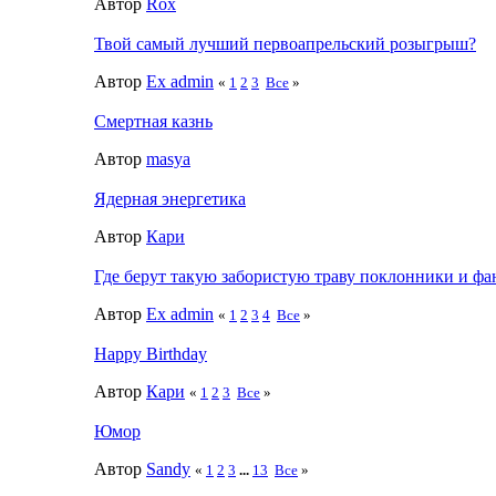
Автор
Rox
Твой самый лучший первоапрельский розыгрыш?
Автор
Ex admin
«
1
2
3
Все
»
Смертная казнь
Автор
masya
Ядерная энергетика
Автор
Кари
Где берут такую забористую траву поклонники и ф
Автор
Ex admin
«
1
2
3
4
Все
»
Happy Birthday
Автор
Кари
«
1
2
3
Все
»
Юмор
Автор
Sandy
«
1
2
3
...
13
Все
»