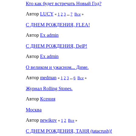
Кто как будет встречать Новый Год?
Автор
LUCY
«
1
2
3
...
7
Все
»
С ДНЕМ РОЖДЕНИЯ, FLEA!
Автор
Ex admin
С ДНЕМ РОЖДЕНИЯ, DelP!
Автор
Ex admin
О великом и ужасном... Диме.
Автор
medman
«
1
2
3
...
6
Все
»
Журнал Rolling Stones.
Автор
Ксения
Москва
Автор
newikov
«
1
2
Все
»
С ДНЕМ РОЖДЕНИЯ, ТАНЯ (tatacrush)!