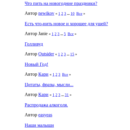
Что пить на новогодние праздники?
Автор
newikov
«
1
2
3
...
10
Все
»
Есть что-нить новое и хорошее для ушей?
Автор Janie
«
1
2
3
...
5
Все
»
Голливуд
Автор
Outsider
«
1
2
3
...
15
»
Новый Год!
Автор
Кари
«
1
2
3
Все
»
Цитаты, фразы, мысли...
Автор
Кари
«
1
2
3
...
31
»
Распродажа алкоголя.
Автор
easyeas
Наши малыши