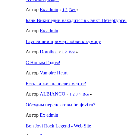
Автор
Ex admin
«
1
2
Все
»
Банк Википедии находится в Санкт-Петербурге!
Автор
Ex admin
Глупейший пример любви к кумиру
Автор
Dorothea
«
1
2
Все
»
С Новым Годом!
Автор
Vampire Heart
Есть ли жизнь после смерти?
Автор
ALBIANCO
«
1
2
3
4
Все
»
Обсудим перспективы bonjovi.ru?
Автор
Ex admin
Bon Jovi Rock Legend - Web Site