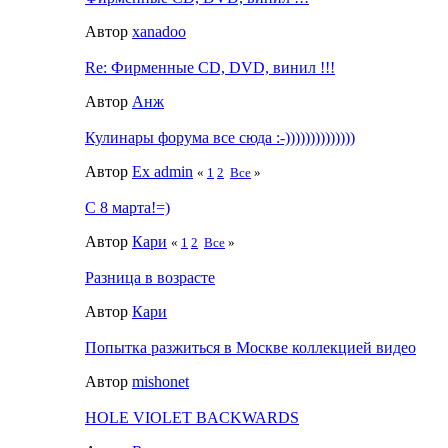
Автор
xanadoo
Re: Фирменные CD, DVD, винил !!!
Автор
Анж
Кулинары форума все сюда :-))))))))))))))
Автор
Ex admin
«
1
2
Все
»
C 8 марта!=)
Автор
Кари
«
1
2
Все
»
Разница в возрасте
Автор
Кари
Попытка разжиться в Москве коллекцией видео
Автор
mishonet
HOLE VIOLET BACKWARDS