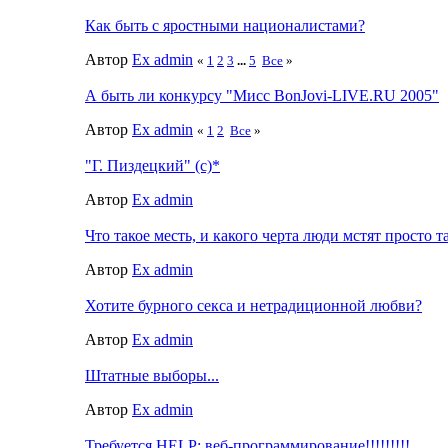
Как быть с яростными националистами?
Автор
Ex admin
«
1
2
3
...
5
Все
»
А быть ли конкурсу "Мисс BonJovi-LIVE.RU 2005"
Автор
Ex admin
«
1
2
Все
»
"Г. Пиздецкий" (с)*
Автор
Ex admin
Что такое месть, и какого черта люди мстят просто т
Автор
Ex admin
Хотите бурного секса и нетрадиционной любви?
Автор
Ex admin
Штатные выборы...
Автор
Ex admin
Требуется HELP: веб-программирование!!!!!!!!!