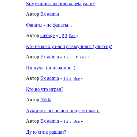
Кому приглашения на beta.ya.ru?
Автор
Ex admin
Фанаты - не фанаты...
Автор
George
«
1
2
3
Все
»
Кто на кого у нас тут выучился (учится)?
Автор
Ex admin
«
1
2
3
...
6
Все
»
Ни пуха, ни пера мне ;)
Автор
Ex admin
«
1
2
3
Все
»
Кто во что играл?
Автор
Nikki
Аукцион: неспешно продам плакат
Автор
Ex admin
«
1
2
3
Все
»
Ду ю спик рашшн?