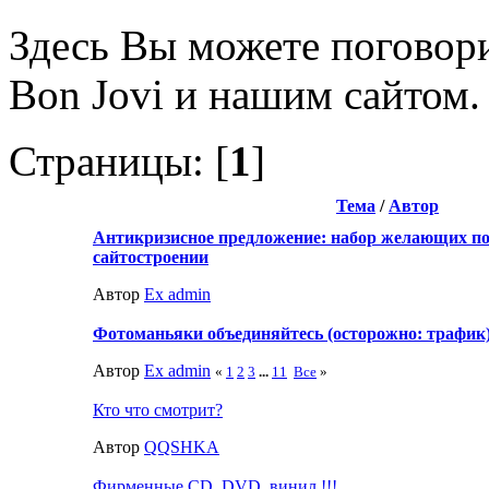
Здесь Вы можете поговорит
Bon Jovi и нашим сайтом.
Страницы: [
1
]
Тема
/
Автор
Антикризисное предложение: набор желающих по
сайтостроении
Автор
Ex admin
Фотоманьяки объединяйтесь (осторожно: трафик)
Автор
Ex admin
«
1
2
3
...
11
Все
»
Кто что смотрит?
Автор
QQSHKA
Фирменные CD, DVD, винил !!!