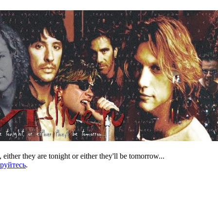
 either they are tonight or either they'll be tomorrow...
ируйтесь
.