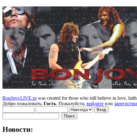
BonJovi-LIVE.ru
was created for those who still believe in love, faith,
Добро пожаловать,
Гость
. Пожалуйста,
войдите
или
зарегистр
Новости: