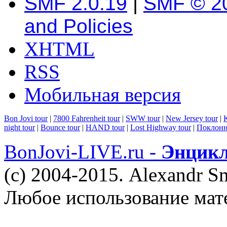
SMF 2.0.19
|
SMF © 2
and Policies
XHTML
RSS
Мобильная версия
Bon Jovi tour
|
7800 Fahrenheit tour
|
SWW tour
|
New Jersey tour
|
K
night tour
|
Bounce tour
|
HAND tour
|
Lost Highway tour
|
Поклонн
BonJovi-LIVE.ru -
Энцикл
(c) 2004-2015. Alexandr S
Любое использование мат