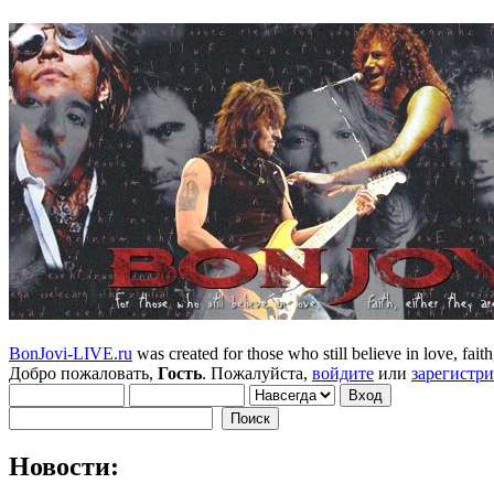
BonJovi-LIVE.ru
was created for those who still believe in love, faith,
Добро пожаловать,
Гость
. Пожалуйста,
войдите
или
зарегистр
Новости: