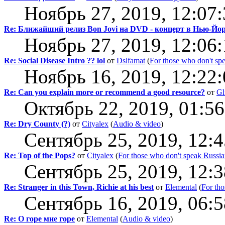
Ноябрь 27, 2019, 12:07
Re: Ближайший релиз Bon Jovi на DVD - концерт в Нью-Йо
Ноябрь 27, 2019, 12:06
Re: Social Disease Intro ?? lol
от
Dslfamat
(
For those who don't sp
Ноябрь 16, 2019, 12:22
Re: Can you explain more or recommend a good resource?
от
Gl
Октябрь 22, 2019, 01:5
Re: Dry County (?)
от
Cityalex
(
Audio & video
)
Сентябрь 25, 2019, 12:
Re: Top of the Pops?
от
Cityalex
(
For those who don't speak Russi
Сентябрь 25, 2019, 12:
Re: Stranger in this Town, Richie at his best
от
Elemental
(
For tho
Сентябрь 16, 2019, 06:
Re: О горе мне горе
от
Elemental
(
Audio & video
)