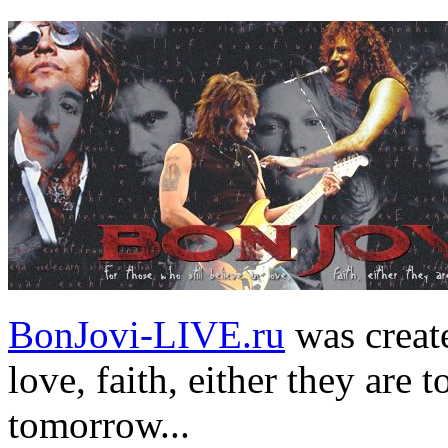
BonJovi-LIVE.ru
was create
love, faith, either they are t
tomorrow...