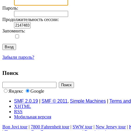
Пароль:
Продолжительность сессии:
Запомнить:
Забыли пароль?
Поиск
Яндекс
Google
SMF 2.0.19
|
SMF © 2011
,
Simple Machines
|
Terms and
XHTML
RSS
Мобильная версия
Bon Jovi tour
|
7800 Fahrenheit tour
|
SWW tour
|
New Jersey tour
|
K