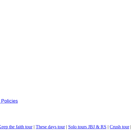
 Policies
eep the faith tour
|
These days tour
|
Solo tours JBJ & RS
|
Crush tour