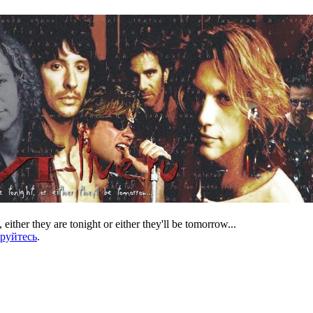
 either they are tonight or either they'll be tomorrow...
ируйтесь
.