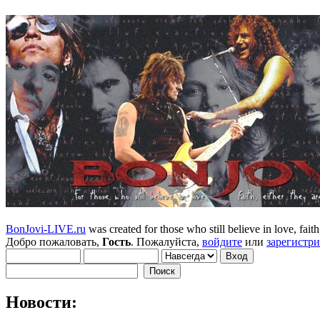
BonJovi-LIVE.ru
was created for those who still believe in love, faith,
Добро пожаловать,
Гость
. Пожалуйста,
войдите
или
зарегистр
Новости: