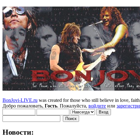
BonJovi-LIVE.ru
was created for those who still believe in love, faith,
Добро пожаловать,
Гость
. Пожалуйста,
войдите
или
зарегистр
Новости: