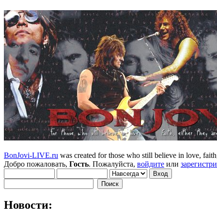
BonJovi-LIVE.ru
was created for those who still believe in love, faith,
Добро пожаловать,
Гость
. Пожалуйста,
войдите
или
зарегистр
Новости: