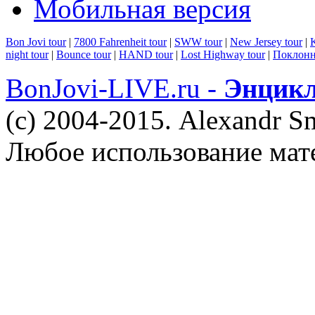
Мобильная версия
Bon Jovi tour
|
7800 Fahrenheit tour
|
SWW tour
|
New Jersey tour
|
K
night tour
|
Bounce tour
|
HAND tour
|
Lost Highway tour
|
Поклонн
BonJovi-LIVE.ru -
Энцикл
(c) 2004-2015. Alexandr S
Любое использование мат