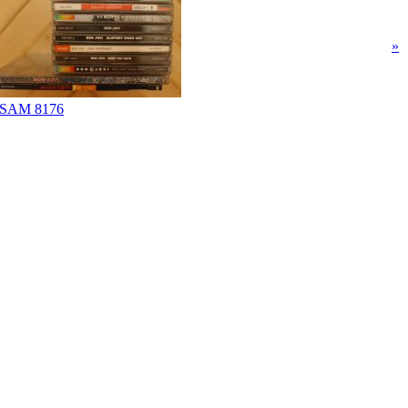
»
SAM 8176