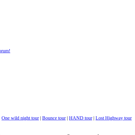
forum!
|
One wild night tour
|
Bounce tour
|
HAND tour
|
Lost Highway tour