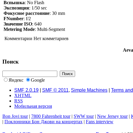
Вспышка
: No Flash
Экспозиция
: 1/50 sec
Фокусное расстояние
: 30 mm
FNumber
: f/2
Значение ISO
: 640
Metering Mode
: Multi-Segment
Комментарии
Нет комметариев
Aeva
Поиск
Яндекс
Google
SMF 2.0.19
|
SMF © 2011
,
Simple Machines
|
Terms and
XHTML
RSS
Мобильная версия
Bon Jovi tour
|
7800 Fahrenheit tour
|
SWW tour
|
New Jersey tour
|
K
|
Поклонники Бон Джови на концертах
|
Fans interview