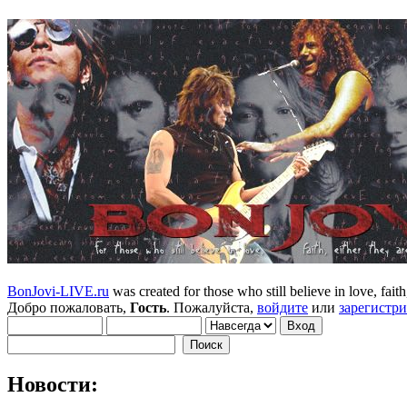
BonJovi-LIVE.ru
was created for those who still believe in love, faith,
Добро пожаловать,
Гость
. Пожалуйста,
войдите
или
зарегистр
Новости: