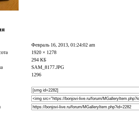
ия
Февраль 16, 2013, 01:24:02 am
ота
1920 × 1278
294 КБ
ла
SAM_8177.JPG
1296
а