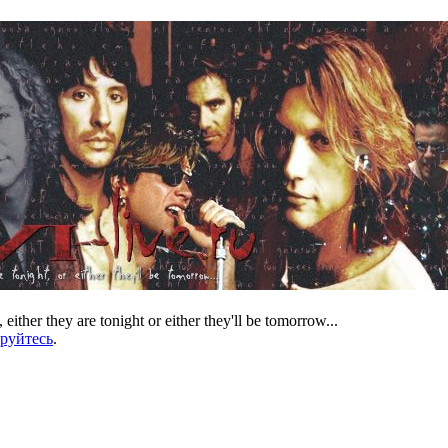
 either they are tonight or either they'll be tomorrow...
ируйтесь
.