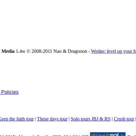
 Media
1.4w © 2008-2011 Nao & Dragooon -
Wedge: level up your 
 Policies
eep the faith tour
|
These days tour
|
Solo tours JBJ & RS
|
Crush tour