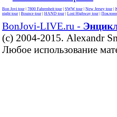
Bon Jovi tour
|
7800 Fahrenheit tour
|
SWW tour
|
New Jersey tour
|
K
night tour
|
Bounce tour
|
HAND tour
|
Lost Highway tour
|
Поклонн
BonJovi-LIVE.ru -
Энцикл
(c) 2004-2015. Alexandr S
Любое использование мат