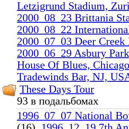
Letzigrund Stadium, Zuri
2000_08_23 Brittania St
2000_08_22 Internation­
2000_07_03 Deer Creek M
2000_06_29 Asbury Park
House Of Blues, Chicago
Tradewinds Bar, NJ, US
These Days Tour
93 в подальбомах
1996_07_07 National Bo
(16),
1996_12_19 7th Ann