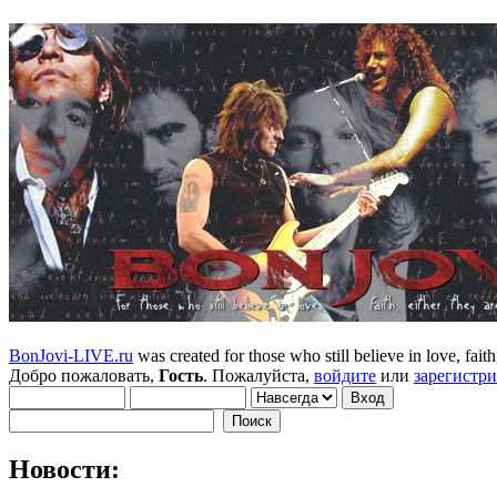
BonJovi-LIVE.ru
was created for those who still believe in love, faith,
Добро пожаловать,
Гость
. Пожалуйста,
войдите
или
зарегистр
Новости: