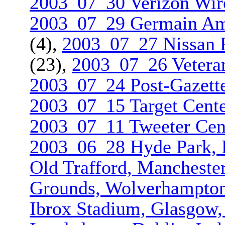
2003_07_30 Verizon Wir
2003_07_29 Germain Am
(4),
2003_07_27 Nissan P
(23),
2003_07_26 Veteran
2003_07_24 Post-Gazette 
2003_07_15 Target Cent
2003_07_11 Tweeter Cent
2003_06_28 Hyde Park,
Old Trafford, Mancheste
Grounds, Wolverhampt­o
Ibrox Stadium, Glasgow,