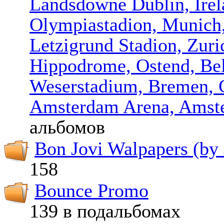
Landsdowne Dublin, Irel
Olympiastad­ion, Munic
Letzigrund Stadion, Zuri
Hippodrome, Ostend, Be
Weserstadiu­m, Bremen,
Amsterdam Arena, Amst
альбомов
Bon Jovi Walpapers (by 
158
Bounce Promo
139 в подальбомах