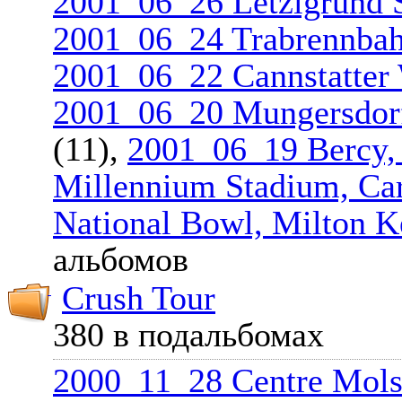
2001_06_26 Letzigrund S
2001_06_24 Trabrennbah
2001_06_22 Cannstatter 
2001_06_20 Mungersdorf
(11),
2001_06_19 Bercy, 
Millennium Stadium, Car
National Bowl, Milton 
альбомов
Crush Tour
380 в подальбомах
2000_11_28 Centre Mols