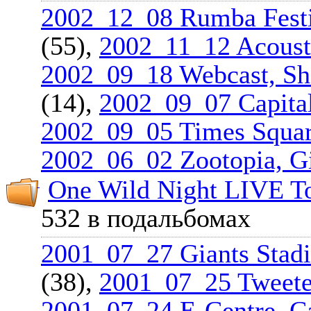
2002_12_08 Rumba Festi
(55),
2002_11_12 Acousti
2002_09_18 Webcast, Sh
(14),
2002_09_07 Capit
2002_09_05 Times Squar
2002_06_02 Zootopia, G
One Wild Night LIVE T
532 в подальбомах
2001_07_27 Giants Stadi
(38),
2001_07_25 Tweete
2001_07_24 E-Centre, 