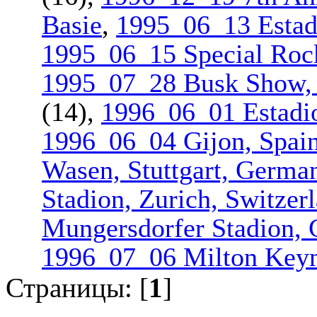
Basie
,
1995_06_13 Estad
1995_06_15 Special Rock
1995_07_28 Busk Show, 
(14),
1996_06_01 Estadio
1996_06_04 Gijon, Spai
Wasen, Stuttgart, Germa
Stadion, Zurich, Switzer
Mungersdorf­er Stadion,
1996_07_06 Milton Key
Страницы: [
1
]