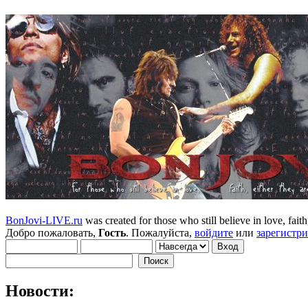
BonJovi-LIVE.ru
was created for those who still believe in love, faith,
Добро пожаловать,
Гость
. Пожалуйста,
войдите
или
зарегистр
Новости: