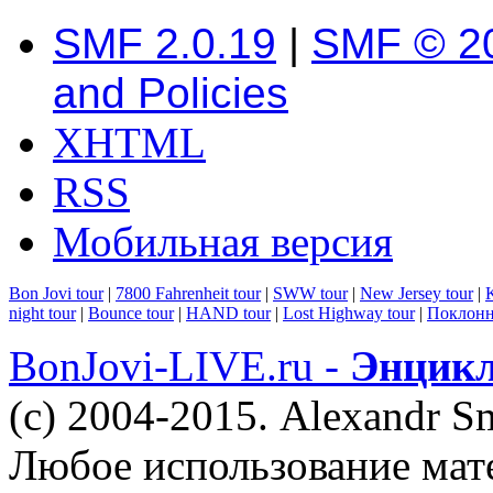
SMF 2.0.19
|
SMF © 2
and Policies
XHTML
RSS
Мобильная версия
Bon Jovi tour
|
7800 Fahrenheit tour
|
SWW tour
|
New Jersey tour
|
K
night tour
|
Bounce tour
|
HAND tour
|
Lost Highway tour
|
Поклонн
BonJovi-LIVE.ru -
Энцикл
(c) 2004-2015. Alexandr S
Любое использование мат