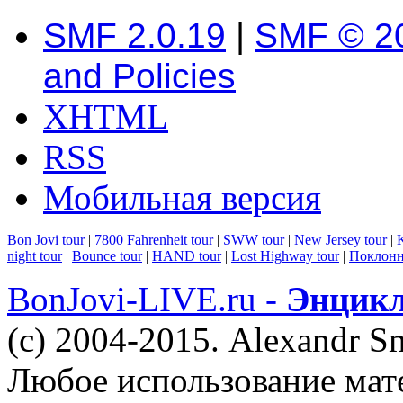
SMF 2.0.19
|
SMF © 2
and Policies
XHTML
RSS
Мобильная версия
Bon Jovi tour
|
7800 Fahrenheit tour
|
SWW tour
|
New Jersey tour
|
K
night tour
|
Bounce tour
|
HAND tour
|
Lost Highway tour
|
Поклонн
BonJovi-LIVE.ru -
Энцикл
(c) 2004-2015. Alexandr S
Любое использование мат