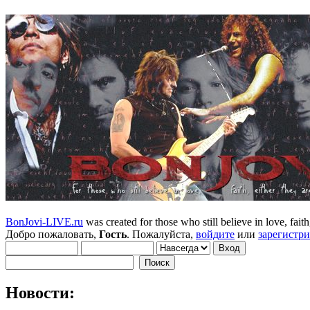
BonJovi-LIVE.ru
was created for those who still believe in love, faith,
Добро пожаловать,
Гость
. Пожалуйста,
войдите
или
зарегистр
Новости: