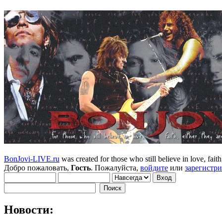
BonJovi-LIVE.ru
was created for those who still believe in love, faith,
Добро пожаловать,
Гость
. Пожалуйста,
войдите
или
зарегистр
Новости: