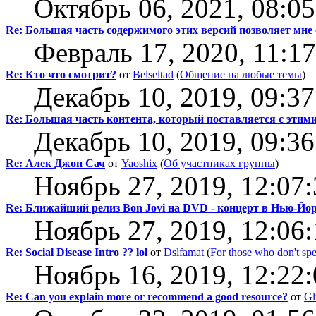
Октябрь 06, 2021, 08:0
Re: Большая часть содержимого этих версий позволяет мне
Февраль 17, 2020, 11:1
Re: Кто что смотрит?
от
Belseltad
(
Общение на любые темы
)
Декабрь 10, 2019, 09:3
Re: Большая часть контента, который поставляется с этим
Декабрь 10, 2019, 09:3
Re: Алек Джон Сач
от
Yaoshix
(
Об участниках группы
)
Ноябрь 27, 2019, 12:07
Re: Ближайший релиз Bon Jovi на DVD - концерт в Нью-Йо
Ноябрь 27, 2019, 12:06
Re: Social Disease Intro ?? lol
от
Dslfamat
(
For those who don't sp
Ноябрь 16, 2019, 12:22
Re: Can you explain more or recommend a good resource?
от
Gl