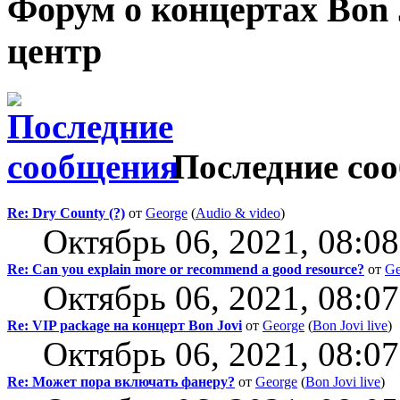
Форум о концертах Bon
центр
Последние со
Re: Dry County (?)
от
George
(
Audio & video
)
Октябрь 06, 2021, 08:0
Re: Can you explain more or recommend a good resource?
от
Ge
Октябрь 06, 2021, 08:0
Re: VIP package на концерт Bon Jovi
от
George
(
Bon Jovi live
)
Октябрь 06, 2021, 08:0
Re: Может пора включать фанеру?
от
George
(
Bon Jovi live
)