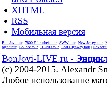
XHTML
RSS
Мобильная версия
Bon Jovi tour
|
7800 Fahrenheit tour
|
SWW tour
|
New Jersey tour
|
K
night tour
|
Bounce tour
|
HAND tour
|
Lost Highway tour
|
Поклонн
BonJovi-LIVE.ru -
Энцикл
(c) 2004-2015. Alexandr S
Любое использование мат