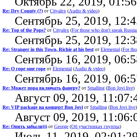
Октябрь 22, 2019, 01:5
Re: Dry County (?)
от
Cityalex
(
Audio & video
)
Сентябрь 25, 2019, 12:
Re: Top of the Pops?
от
Cityalex
(
For those who don't speak Russi
Сентябрь 25, 2019, 12:
Re: Stranger in this Town, Richie at his best
от
Elemental
(
For tho
Сентябрь 16, 2019, 06:
Re: О горе мне горе
от
Elemental
(
Audio & video
)
Сентябрь 16, 2019, 06:
Re: Может пора включать фанеру?
от
Smalling
(
Bon Jovi live
)
Август 09, 2019, 11:07:
Re: VIP package на концерт Bon Jovi
от
Smalling
(
Bon Jovi live
)
Август 09, 2019, 11:06:
Re: Опять забыли)))
от
George
(
Об участниках группы
)
Июль 11, 2019, 02:01:2