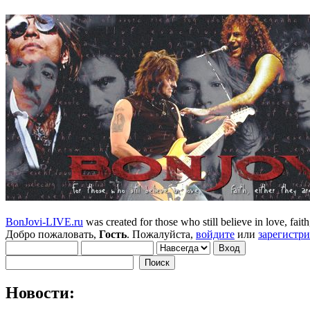
BonJovi-LIVE.ru
was created for those who still believe in love, faith,
Добро пожаловать,
Гость
. Пожалуйста,
войдите
или
зарегистр
Новости: