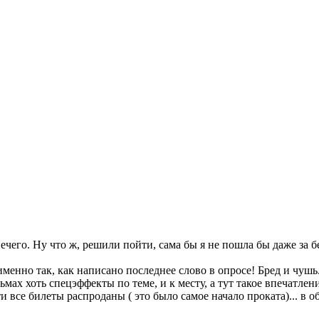
ечего. Ну что ж, решили пойти, сама бы я не пошла бы даже за б
менно так, как написано последнее слово в опросе! Бред и чушь.
мах хоть спецэффекты по теме, и к месту, а тут такое впечатление
ти все билеты распроданы ( это было самое начало проката)... в 