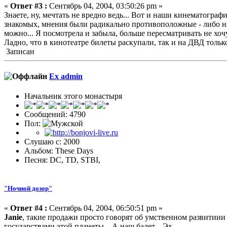
«
Ответ #3 :
Сентябрь 04, 2004, 03:50:26 pm »
Знаете, ну, мечтать не вредно ведь... Вот и наши кинематогра
знакомых, мнения были радикально противоположные - либо нар
можно... Я посмотрела и забыла, больше пересматривать не хочу
Ладно, что в кинотеатре билеты раскупали, так и на ДВД тольк
Записан
Ex admin
Начальник этого монастыря
Сообщений: 4790
Пол:
Слушаю с: 2000
Альбом: These Days
Песня: DC, TD, STBI,
"Ночной дозор"
«
Ответ #4 :
Сентябрь 04, 2004, 06:50:51 pm »
Janie
, такие продажи просто говорят об умственном развитиии 
государствами этой планеты... А наш балет... Эх...