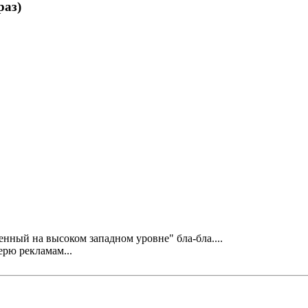
раз)
нный на высоком западном уровне" бла-бла....
ерю рекламам...