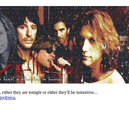
 either they are tonight or either they'll be tomorrow...
ируйтесь
.