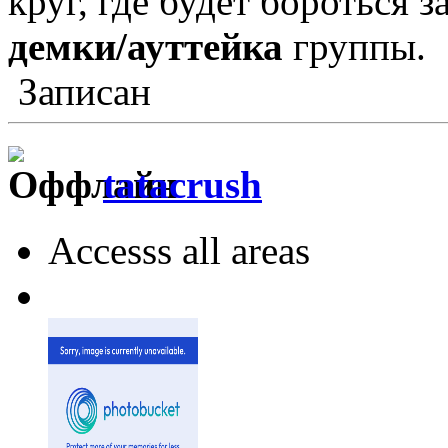
круг, где будет бороться з
демки/ауттейка
группы.
Записан
tatacrush
Accesss all areas