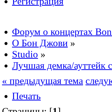
Регистрация
Форум о концертах Bon
О Бон Джови
»
Studio
»
Лучшая демка/ауттейк с
« предыдущая тема
следу
Печать
Страницы: [
1
]