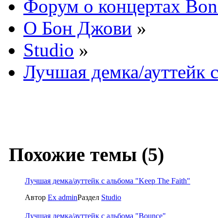
Форум о концертах Bon
О Бон Джови
»
Studio
»
Лучшая демка/ауттейк с
Похожие темы (5)
Лучшая демка/ауттейк с альбома "Keep The Faith"
Автор
Ex admin
Раздел
Studio
Лучшая демка/ауттейк с альбома "Bounce"