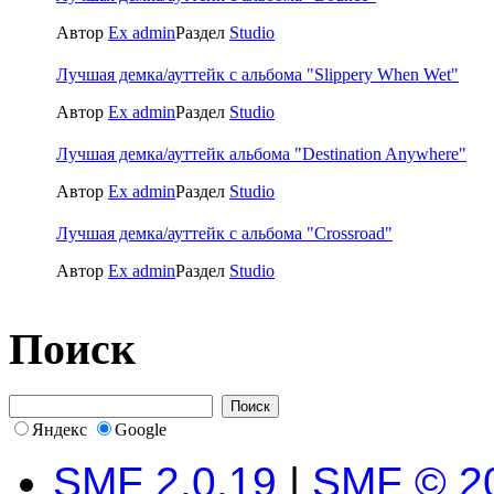
Автор
Ex admin
Раздел
Studio
Лучшая демка/ауттейк с альбома "Slippery When Wet"
Автор
Ex admin
Раздел
Studio
Лучшая демка/ауттейк альбома "Destination Anywhere"
Автор
Ex admin
Раздел
Studio
Лучшая демка/ауттейк с альбома "Crossroad"
Автор
Ex admin
Раздел
Studio
Поиск
Яндекс
Google
SMF 2.0.19
|
SMF © 2