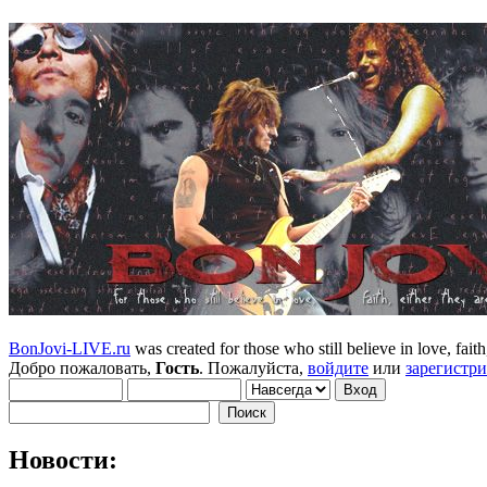
BonJovi-LIVE.ru
was created for those who still believe in love, faith,
Добро пожаловать,
Гость
. Пожалуйста,
войдите
или
зарегистр
Новости: