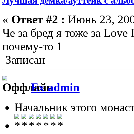
Лучшая демка/ауттейк с альб
«
Ответ #2 :
Июнь 23, 200
Че за бред я тоже за Love 
почему-то 1
Записан
Ex admin
Начальник этого монас