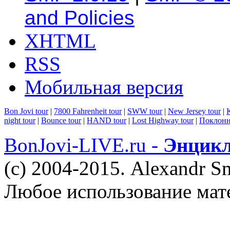
and Policies
XHTML
RSS
Мобильная версия
Bon Jovi tour
|
7800 Fahrenheit tour
|
SWW tour
|
New Jersey tour
|
K
night tour
|
Bounce tour
|
HAND tour
|
Lost Highway tour
|
Поклонн
BonJovi-LIVE.ru -
Энцикл
(c) 2004-2015. Alexandr S
Любое использование мат