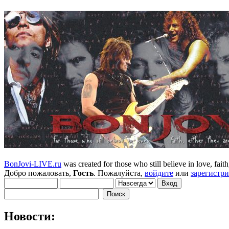
BonJovi-LIVE.ru
was created for those who still believe in love, faith,
Добро пожаловать,
Гость
. Пожалуйста,
войдите
или
зарегистр
Новости: