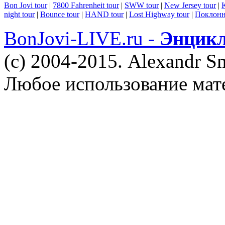
Bon Jovi tour
|
7800 Fahrenheit tour
|
SWW tour
|
New Jersey tour
|
K
night tour
|
Bounce tour
|
HAND tour
|
Lost Highway tour
|
Поклонн
BonJovi-LIVE.ru -
Энцикл
(c) 2004-2015. Alexandr S
Любое использование мат