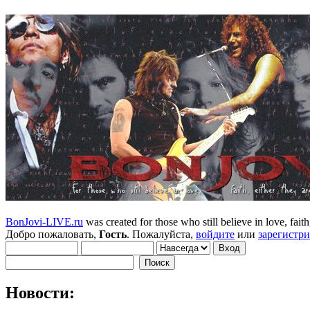
BonJovi-LIVE.ru
was created for those who still believe in love, faith,
Добро пожаловать,
Гость
. Пожалуйста,
войдите
или
зарегистр
Новости: