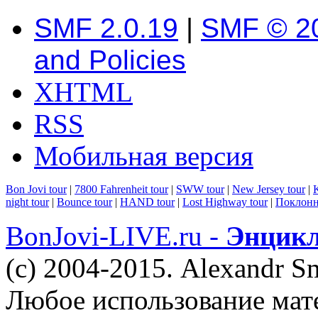
SMF 2.0.19
|
SMF © 2
and Policies
XHTML
RSS
Мобильная версия
Bon Jovi tour
|
7800 Fahrenheit tour
|
SWW tour
|
New Jersey tour
|
K
night tour
|
Bounce tour
|
HAND tour
|
Lost Highway tour
|
Поклонн
BonJovi-LIVE.ru -
Энцикл
(c) 2004-2015. Alexandr S
Любое использование мат