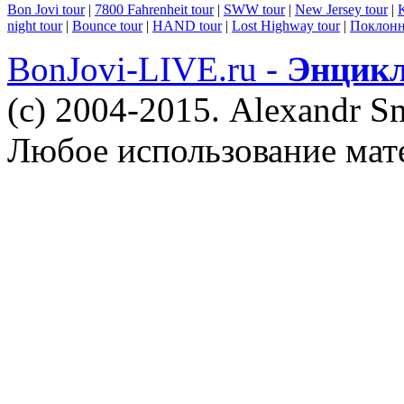
Bon Jovi tour
|
7800 Fahrenheit tour
|
SWW tour
|
New Jersey tour
|
K
night tour
|
Bounce tour
|
HAND tour
|
Lost Highway tour
|
Поклонн
BonJovi-LIVE.ru -
Энцикл
(c) 2004-2015. Alexandr S
Любое использование мат