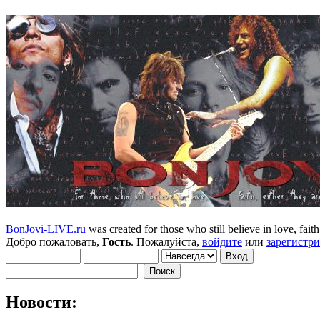
BonJovi-LIVE.ru
was created for those who still believe in love, faith,
Добро пожаловать,
Гость
. Пожалуйста,
войдите
или
зарегистр
Новости: