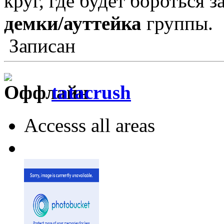
круг, где будет бороться з
демки/ауттейка
группы.
Записан
tatacrush
Accesss all areas