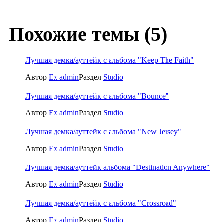
Похожие темы (5)
Лучшая демка/ауттейк с альбома "Keep The Faith"
Автор
Ex admin
Раздел
Studio
Лучшая демка/ауттейк с альбома "Bounce"
Автор
Ex admin
Раздел
Studio
Лучшая демка/ауттейк с альбома "New Jersey"
Автор
Ex admin
Раздел
Studio
Лучшая демка/ауттейк альбома "Destination Anywhere"
Автор
Ex admin
Раздел
Studio
Лучшая демка/ауттейк с альбома "Crossroad"
Автор
Ex admin
Раздел
Studio