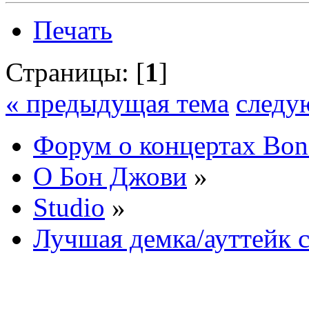
Печать
Страницы: [
1
]
« предыдущая тема
следу
Форум о концертах Bon
О Бон Джови
»
Studio
»
Лучшая демка/ауттейк с