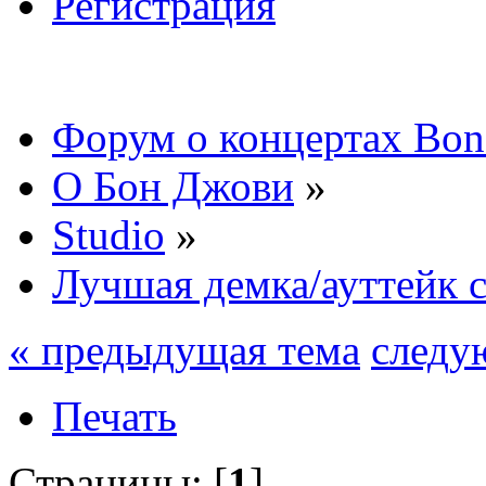
Регистрация
Форум о концертах Bon
О Бон Джови
»
Studio
»
Лучшая демка/ауттейк с
« предыдущая тема
следу
Печать
Страницы: [
1
]