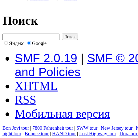
Поиск
Яндекс
Google
SMF 2.0.19
|
SMF © 2
and Policies
XHTML
RSS
Мобильная версия
Bon Jovi tour
|
7800 Fahrenheit tour
|
SWW tour
|
New Jersey tour
|
K
night tour
|
Bounce tour
|
HAND tour
|
Lost Highway tour
|
Поклонн