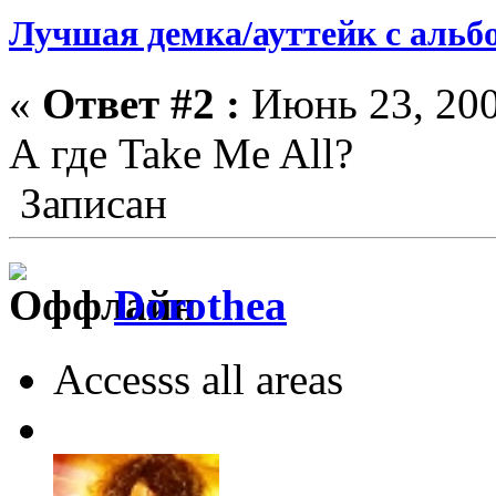
Лучшая демка/ауттейк с альб
«
Ответ #2 :
Июнь 23, 200
А где Take Me All?
Записан
Dorothea
Accesss all areas