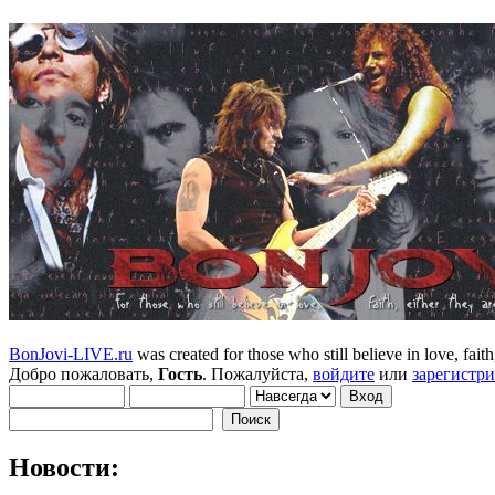
BonJovi-LIVE.ru
was created for those who still believe in love, faith,
Добро пожаловать,
Гость
. Пожалуйста,
войдите
или
зарегистр
Новости: