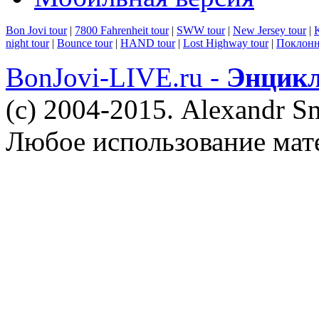
Bon Jovi tour
|
7800 Fahrenheit tour
|
SWW tour
|
New Jersey tour
|
K
night tour
|
Bounce tour
|
HAND tour
|
Lost Highway tour
|
Поклонн
BonJovi-LIVE.ru -
Энцикл
(c) 2004-2015. Alexandr S
Любое использование мат