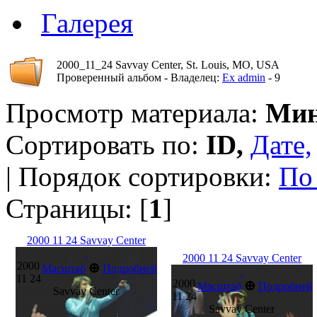
Галерея
2000_11_24 Savvay Center, St. Louis, MO, USA
Проверенный альбом - Владелец:
Ex admin
- 9
Просмотр материала:
Мин
Сортировать по:
ID,
Дате,
| Порядок сортировки:
По
Страницы: [
1
]
2000 11 24 Savvay Center
2000 11 24 Savvay Center
2000
⊕
Масштаб
Подробней
11 24
2000
⊕
Масштаб
Подробней
Savvay Center
11 24
Savvay Center