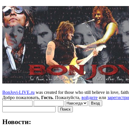
BonJovi-LIVE.ru
was created for those who still believe in love, faith,
Добро пожаловать,
Гость
. Пожалуйста,
войдите
или
зарегистр
Новости: