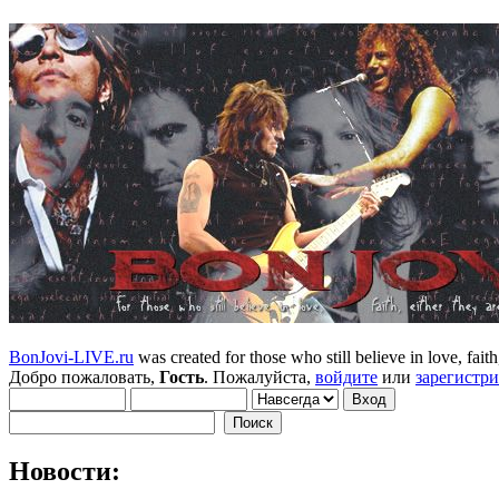
BonJovi-LIVE.ru
was created for those who still believe in love, faith,
Добро пожаловать,
Гость
. Пожалуйста,
войдите
или
зарегистр
Новости: