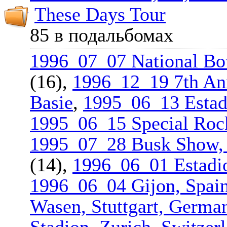
These Days Tour
85 в подальбомах
1996_07_07 National Bo
(16),
1996_12_19 7th Ann
Basie
,
1995_06_13 Estad
1995_06_15 Special Rock
1995_07_28 Busk Show, 
(14),
1996_06_01 Estadio
1996_06_04 Gijon, Spai
Wasen, Stuttgart, Germa
Stadion, Zurich, Switzer