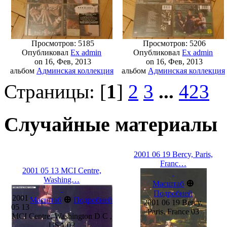
Просмотров: 5185
Просмотров: 5206
Опубликовал
Ex admin
Опубликовал
Ex admin
on 16, Фев, 2013
on 16, Фев, 2013
альбом
Админская коллекция
альбом
Админская коллекция
Страницы: [
1
]
2
3
...
423
Случайные материалы
2001 06 19 Bercy, Paris,
Franc…
2001 05 13 MCI Centre,
Washing…
⊕
Масштаб
Подробней
2001
⊕
Масштаб
Подробней
2001 06 19 Bercy,
05 13
Paris, France 03
MCI Centre, Washington D C ,
USA 02