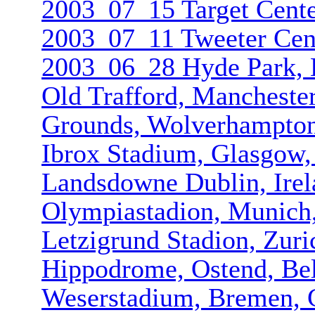
2003_07_15 Target Cent
2003_07_11 Tweeter Cent
2003_06_28 Hyde Park,
Old Trafford, Mancheste
Grounds, Wolverhampt­o
Ibrox Stadium, Glasgow,
Landsdowne Dublin, Irel
Olympiastad­ion, Munic
Letzigrund Stadion, Zuri
Hippodrome, Ostend, Be
Weserstadiu­m, Bremen,