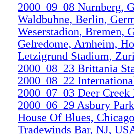
2000_09_08 Nurnberg, 
Waldbuhne, Berlin, Ger
Weserstadio­n, Bremen,
Gelredome, Arnheim, Ho
Letzigrund Stadium, Zuri
2000_08_23 Brittania St
2000_08_22 Internation­
2000_07_03 Deer Creek M
2000_06_29 Asbury Park
House Of Blues, Chicago
Tradewinds Bar, NJ, US