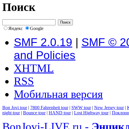
Поиск
Яндекс
Google
SMF 2.0.19
|
SMF © 2
and Policies
XHTML
RSS
Мобильная версия
Bon Jovi tour
|
7800 Fahrenheit tour
|
SWW tour
|
New Jersey tour
|
K
night tour
|
Bounce tour
|
HAND tour
|
Lost Highway tour
|
Поклонн
BonJovi-LIVE.ru -
Энцикл