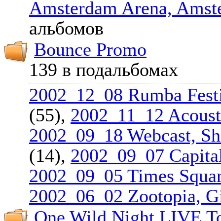
Amsterdam Arena, Amst
альбомов
Bounce Promo
139 в подальбомах
2002_12_08 Rumba Festi
(55),
2002_11_12 Acousti
2002_09_18 Webcast, Sh
(14),
2002_09_07 Capit
2002_09_05 Times Squar
2002_06_02 Zootopia, G
One Wild Night LIVE T