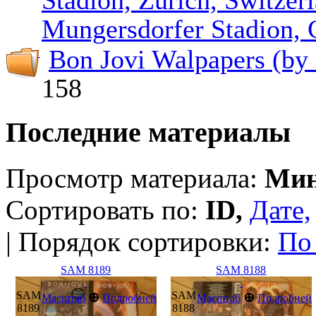
Mungersdorf­er Stadion,
Bon Jovi Walpapers (by 
158
Последние материалы
Просмотр материала:
Мин
Сортировать по:
ID,
Дате,
| Порядок сортировки:
По
SAM 8189
SAM 8188
SAM
SAM
⊕
⊕
Масштаб
Подробней
Масштаб
Подробней
8189
8188