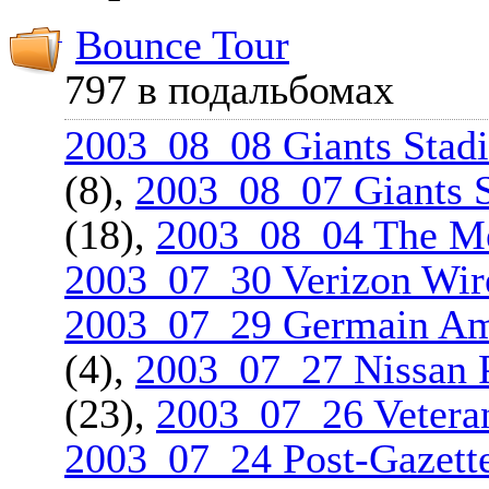
Bounce Tour
797 в подальбомах
2003_08_08 Giants Stadi
(8),
2003_08_07 Giants S
(18),
2003_08_04 The Me
2003_07_30 Verizon Wir
2003_07_29 Germain Am
(4),
2003_07_27 Nissan P
(23),
2003_07_26 Veteran
2003_07_24 Post-Gazette 