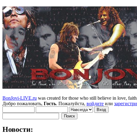
BonJovi-LIVE.ru
was created for those who still believe in love, faith,
Добро пожаловать,
Гость
. Пожалуйста,
войдите
или
зарегистр
Новости: