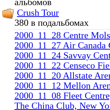
альбомов
Crush Tour
380 в подальбомах
2000_11_28 Centre Mols
2000_11_27 Air Canada C
2000_11_24 Savvay Cent
2000_11_22 Censeco Fiel
2000_11_20 Allstate Are
2000_11_12 Mellon Aren
2000_11_08 Fleet Centr
The China Club, New Yo