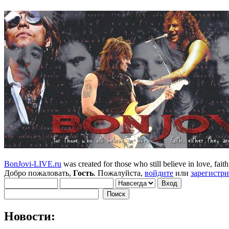
BonJovi-LIVE.ru
was created for those who still believe in love, faith,
Добро пожаловать,
Гость
. Пожалуйста,
войдите
или
зарегистр
Новости: