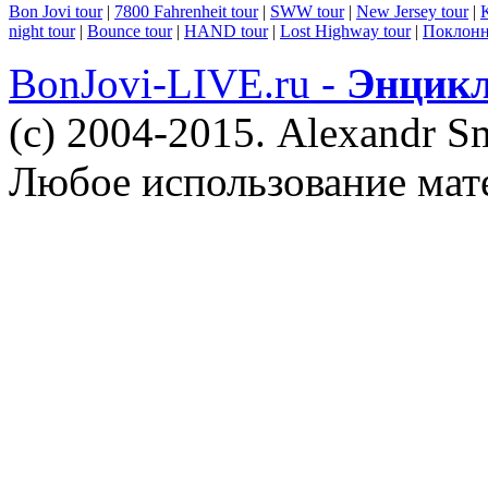
Bon Jovi tour
|
7800 Fahrenheit tour
|
SWW tour
|
New Jersey tour
|
K
night tour
|
Bounce tour
|
HAND tour
|
Lost Highway tour
|
Поклонн
BonJovi-LIVE.ru -
Энцикл
(c) 2004-2015. Alexandr S
Любое использование мат