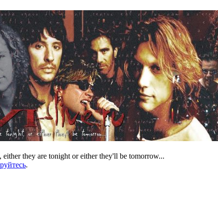
 either they are tonight or either they'll be tomorrow...
ируйтесь
.